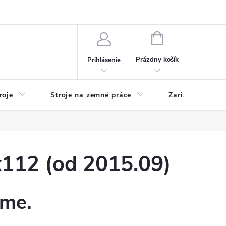
y
Reklamácie
Kontakty
NÁKUPNÝ
KOŠÍK
Prázdny košík
Prihlásenie
roje
Stroje na zemné práce
Zariadenia na 
12 (od 2015.09)
eme.