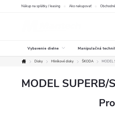
Prejsť
Nákup na splátky / leasing
Ako nakupovať
Obchodné
na
obsah
Vybavenie dielne
Manipulačná techni
Disky
Hliníkové disky
ŠKODA
MODEL S
Domov
MODEL SUPERB/SU
Pro