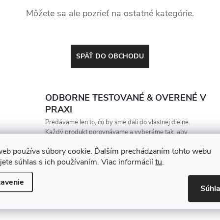
Môžete sa ale pozrieť na ostatné kategórie.
SPÄŤ DO OBCHODU
ODBORNE TESTOVANÉ & OVERENÉ V
PRAXI
Predávame len to, čo by sme dali do vlastnej dielne.
Každý produkt porovnávame a vyberáme tak, aby
vydržal, zarábal a nesklamal
web používa súbory cookie. Ďalším prechádzaním tohto webu
jete súhlas s ich používaním. Viac informácií
tu
.
avenie
Súhl