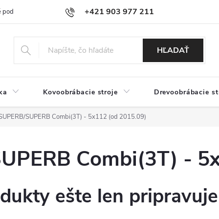
+421 903 977 211
 podmienky
Podmienky ochrany osobných údajov
Doprava a platb
HĽADAŤ
ka
Kovoobrábacie stroje
Drevoobrábacie st
UPERB/SUPERB Combi(3T) - 5x112 (od 2015.09)
PERB Combi(3T) - 5x1
dukty ešte len pripravuj