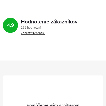
Hodnotenie zákazníkov
4,9
163 hodnotení
Zobraziť recenzie
Z
á
p
ä