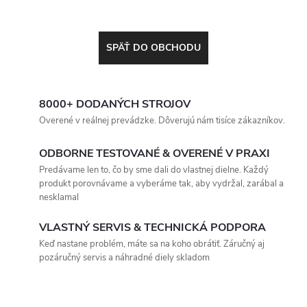
SPÄŤ DO OBCHODU
8000+ DODANÝCH STROJOV
Overené v reálnej prevádzke. Dôverujú nám tisíce zákazníkov.
ODBORNE TESTOVANÉ & OVERENÉ V PRAXI
Predávame len to, čo by sme dali do vlastnej dielne. Každý
produkt porovnávame a vyberáme tak, aby vydržal, zarábal a
nesklamal
VLASTNÝ SERVIS & TECHNICKÁ PODPORA
Keď nastane problém, máte sa na koho obrátiť. Záručný aj
pozáručný servis a náhradné diely skladom