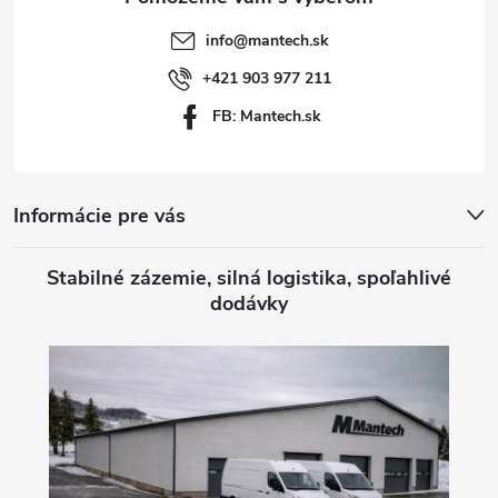
t
info
@
mantech.sk
i
+421 903 977 211
FB: Mantech.sk
e
Informácie pre vás
Stabilné zázemie, silná logistika, spoľahlivé
dodávky