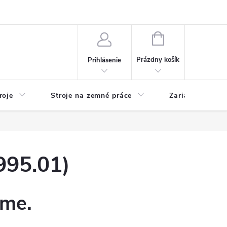
y
Reklamácie
Kontakty
NÁKUPNÝ
KOŠÍK
Prázdny košík
Prihlásenie
roje
Stroje na zemné práce
Zariadenia na 
995.01)
eme.