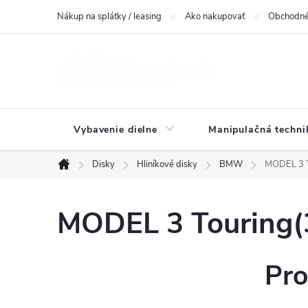
Prejsť
Nákup na splátky / leasing
Ako nakupovať
Obchodné
na
obsah
Vybavenie dielne
Manipulačná techni
Disky
Hliníkové disky
BMW
MODEL 3 T
Domov
MODEL 3 Touring(3
Pro