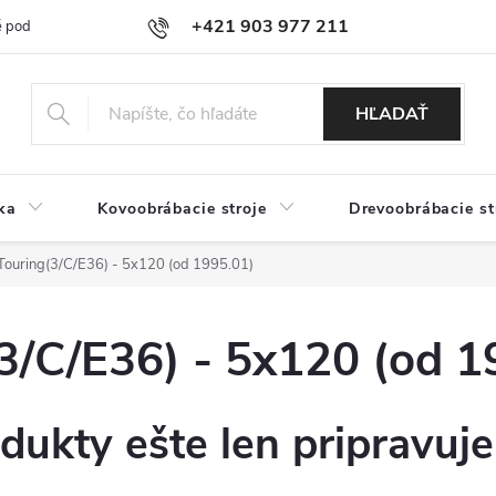
+421 903 977 211
 podmienky
Podmienky ochrany osobných údajov
Doprava a platb
HĽADAŤ
ka
Kovoobrábacie stroje
Drevoobrábacie st
ouring(3/C/E36) - 5x120 (od 1995.01)
/C/E36) - 5x120 (od 1
dukty ešte len pripravuj