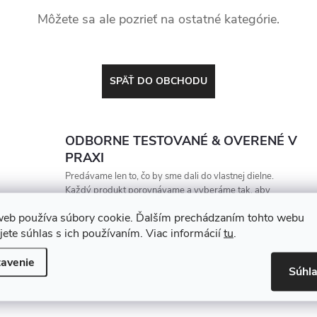
Môžete sa ale pozrieť na ostatné kategórie.
SPÄŤ DO OBCHODU
ODBORNE TESTOVANÉ & OVERENÉ V
PRAXI
Predávame len to, čo by sme dali do vlastnej dielne.
Každý produkt porovnávame a vyberáme tak, aby
vydržal, zarábal a nesklamal
web používa súbory cookie. Ďalším prechádzaním tohto webu
jete súhlas s ich používaním. Viac informácií
tu
.
avenie
Súhl