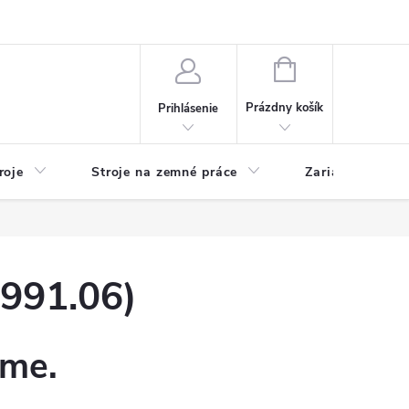
y
Reklamácie
Kontakty
NÁKUPNÝ
KOŠÍK
Prázdny košík
Prihlásenie
roje
Stroje na zemné práce
Zariadenia na 
991.06)
eme.