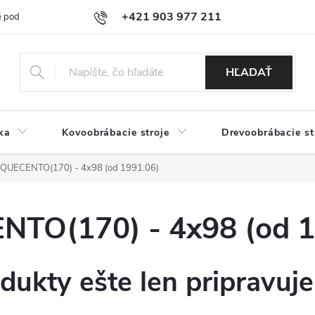
+421 903 977 211
 podmienky
Podmienky ochrany osobných údajov
Doprava a platb
HĽADAŤ
ka
Kovoobrábacie stroje
Drevoobrábacie st
UECENTO(170) - 4x98 (od 1991.06)
TO(170) - 4x98 (od 1
dukty ešte len pripravuj