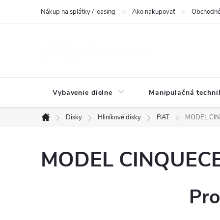
Prejsť
Nákup na splátky / leasing
Ako nakupovať
Obchodné
na
obsah
Vybavenie dielne
Manipulačná techni
Disky
Hliníkové disky
FIAT
MODEL CINQ
Domov
MODEL CINQUECEN
Pro