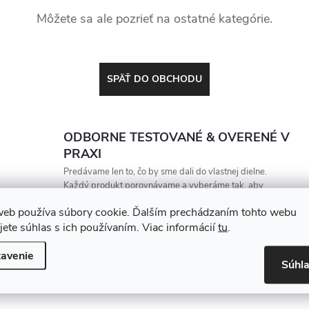
Môžete sa ale pozrieť na ostatné kategórie.
SPÄŤ DO OBCHODU
ODBORNE TESTOVANÉ & OVERENÉ V
PRAXI
Predávame len to, čo by sme dali do vlastnej dielne.
Každý produkt porovnávame a vyberáme tak, aby
vydržal, zarábal a nesklamal
web používa súbory cookie. Ďalším prechádzaním tohto webu
jete súhlas s ich používaním. Viac informácií
tu
.
avenie
Súhl