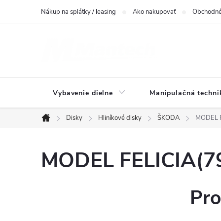
Prejsť
Nákup na splátky / leasing
Ako nakupovať
Obchodné
na
obsah
Vybavenie dielne
Manipulačná techni
Disky
Hliníkové disky
ŠKODA
MODEL F
Domov
MODEL FELICIA(79
Pro