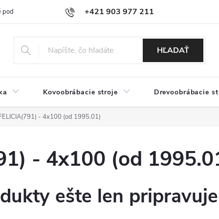
+421 903 977 211
 podmienky
Podmienky ochrany osobných údajov
Doprava a platb
HĽADAŤ
ka
Kovoobrábacie stroje
Drevoobrábacie st
ELICIA(791) - 4x100 (od 1995.01)
1) - 4x100 (od 1995.0
dukty ešte len pripravuj