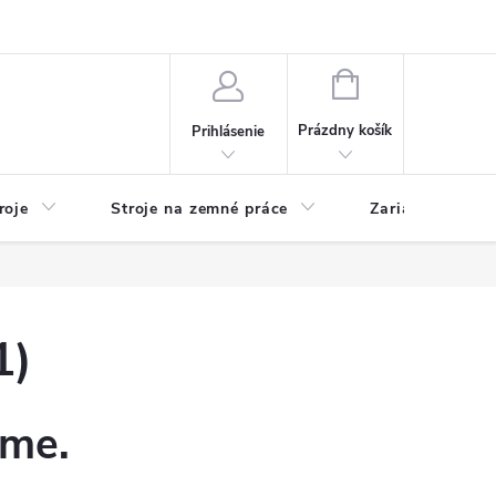
y
Reklamácie
Kontakty
NÁKUPNÝ
KOŠÍK
Prázdny košík
Prihlásenie
roje
Stroje na zemné práce
Zariadenia na 
1)
eme.