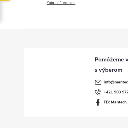
Zobraziť recenzie
Z
á
p
ä
info
@
mantec
t
+421 903 97
FB: Mantech.
i
e