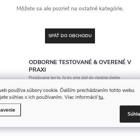
Môžete sa ale pozrieť na ostatné kategórie.
SPÄŤ DO OBCHODU
ODBORNE TESTOVANÉ & OVERENÉ V
PRAXI
Predávame len to, čo by sme dali do vlastnej dielne.
Každý produkt porovnávame a vyberáme tak, aby
web používa súbory cookie. Ďalším prechádzaním tohto webu
vydržal, zarábal a nesklamal
jete súhlas s ich používaním. Viac informácií
tu
.
avenie
Súhl