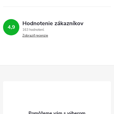
Hodnotenie zákazníkov
4,9
163 hodnotení
Zobraziť recenzie
Z
á
p
ä