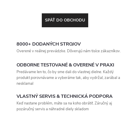
SPÄŤ DO OBCHODU
8000+ DODANÝCH STROJOV
Overené v reálnej prevádzke. Dôverujú nám tisíce zákazníkov.
ODBORNE TESTOVANÉ & OVERENÉ V PRAXI
Predávame len to, čo by sme dali do vlastnej dielne. Každý
produkt porovnávame a vyberáme tak, aby vydržal, zarábal a
nesklamal
VLASTNÝ SERVIS & TECHNICKÁ PODPORA
Keď nastane problém, máte sa na koho obrátiť. Záručný aj
pozáručný servis a náhradné diely skladom