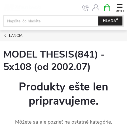
Prejsť
NÁKUPN
KOŠÍK
na
obsah
HĽADAŤ
LANCIA
MODEL THESIS(841) -
5x108 (od 2002.07)
Produkty ešte len
pripravujeme.
Môžete sa ale pozrieť na ostatné kategórie.