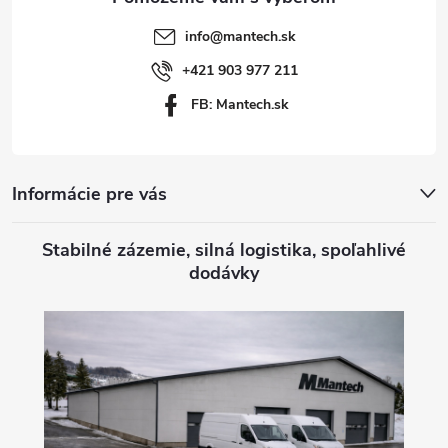
t
info
@
mantech.sk
i
+421 903 977 211
FB: Mantech.sk
e
Informácie pre vás
Stabilné zázemie, silná logistika, spoľahlivé
dodávky