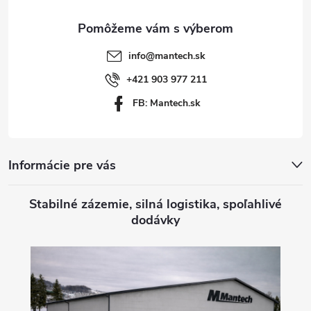
ä
t
info
@
mantech.sk
i
+421 903 977 211
FB: Mantech.sk
e
Informácie pre vás
Stabilné zázemie, silná logistika, spoľahlivé
dodávky