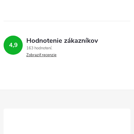
Hodnotenie zákazníkov
4,9
163 hodnotení
Zobraziť recenzie
Z
á
p