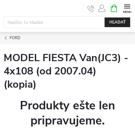
Prejsť
NÁKUPN
KOŠÍK
na
obsah
HĽADAŤ
FORD
MODEL FIESTA Van(JC3) -
4x108 (od 2007.04)
(kopia)
Produkty ešte len
pripravujeme.