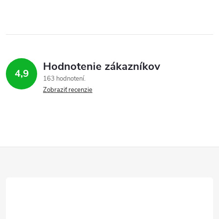
Hodnotenie zákazníkov
4,9
163 hodnotení
Zobraziť recenzie
Z
á
p