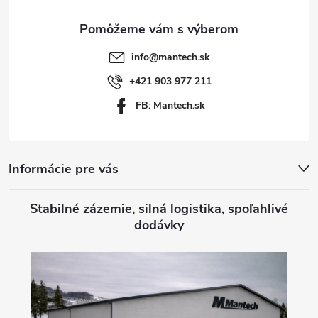
ä
t
info
@
mantech.sk
i
+421 903 977 211
FB: Mantech.sk
e
Informácie pre vás
Stabilné zázemie, silná logistika, spoľahlivé
dodávky