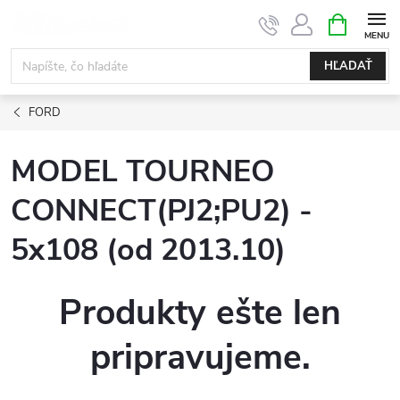
Prejsť
NÁKUPN
KOŠÍK
na
obsah
HĽADAŤ
FORD
MODEL TOURNEO
CONNECT(PJ2;PU2) -
5x108 (od 2013.10)
Produkty ešte len
pripravujeme.