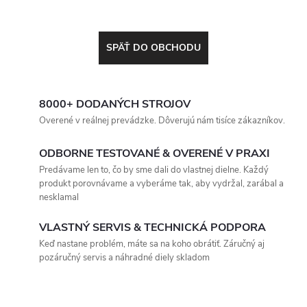
SPÄŤ DO OBCHODU
8000+ DODANÝCH STROJOV
Overené v reálnej prevádzke. Dôverujú nám tisíce zákazníkov.
ODBORNE TESTOVANÉ & OVERENÉ V PRAXI
Predávame len to, čo by sme dali do vlastnej dielne. Každý
produkt porovnávame a vyberáme tak, aby vydržal, zarábal a
nesklamal
VLASTNÝ SERVIS & TECHNICKÁ PODPORA
Keď nastane problém, máte sa na koho obrátiť. Záručný aj
pozáručný servis a náhradné diely skladom