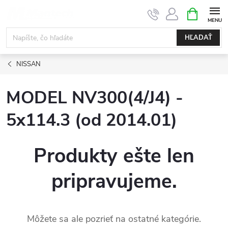
Prejsť
NÁKUPN
KOŠÍK
na
obsah
HĽADAŤ
NISSAN
MODEL NV300(4/J4) -
5x114.3 (od 2014.01)
Produkty ešte len
pripravujeme.
Môžete sa ale pozrieť na ostatné kategórie.