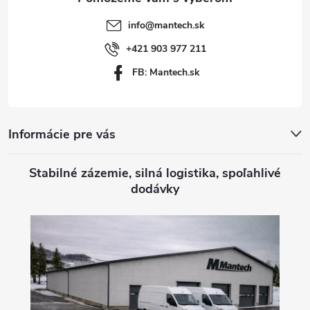
t
info
@
mantech.sk
i
+421 903 977 211
FB: Mantech.sk
e
Informácie pre vás
Stabilné zázemie, silná logistika, spoľahlivé
dodávky