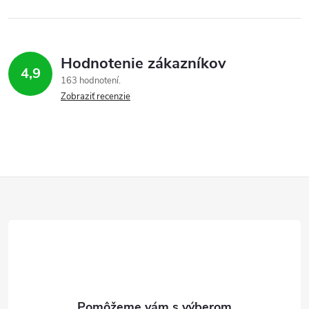
Hodnotenie zákazníkov
4,9
163 hodnotení
Zobraziť recenzie
Z
á
p
ä