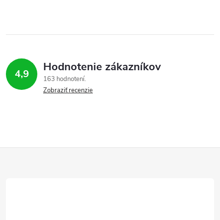
Hodnotenie zákazníkov
4,9
163 hodnotení
Zobraziť recenzie
Z
á
p