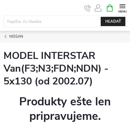
Prejsť
NÁKUPN
KOŠÍK
na
obsah
HĽADAŤ
NISSAN
MODEL INTERSTAR
Van(F3;N3;FDN;NDN) -
5x130 (od 2002.07)
Produkty ešte len
pripravujeme.