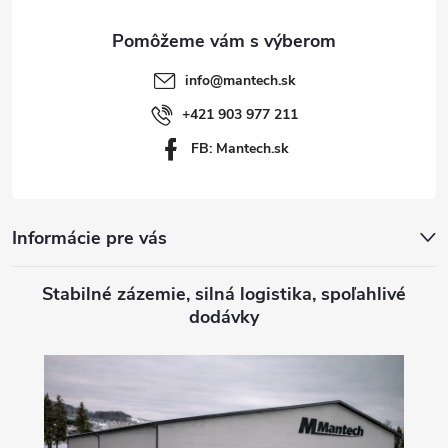
ä
t
info
@
mantech.sk
i
+421 903 977 211
FB: Mantech.sk
e
Informácie pre vás
Stabilné zázemie, silná logistika, spoľahlivé
dodávky