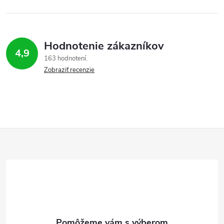
Hodnotenie zákazníkov
4,9
163 hodnotení
Zobraziť recenzie
Z
á
p
ä