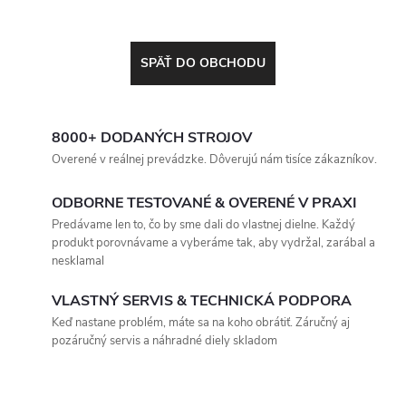
SPÄŤ DO OBCHODU
8000+ DODANÝCH STROJOV
Overené v reálnej prevádzke. Dôverujú nám tisíce zákazníkov.
ODBORNE TESTOVANÉ & OVERENÉ V PRAXI
Predávame len to, čo by sme dali do vlastnej dielne. Každý
produkt porovnávame a vyberáme tak, aby vydržal, zarábal a
nesklamal
VLASTNÝ SERVIS & TECHNICKÁ PODPORA
Keď nastane problém, máte sa na koho obrátiť. Záručný aj
pozáručný servis a náhradné diely skladom