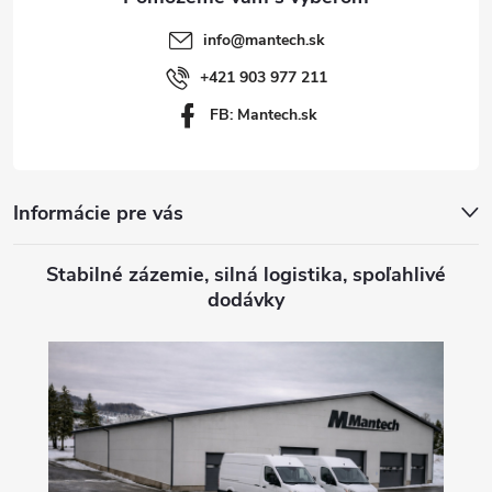
t
info
@
mantech.sk
i
+421 903 977 211
FB: Mantech.sk
e
Informácie pre vás
Stabilné zázemie, silná logistika, spoľahlivé
dodávky