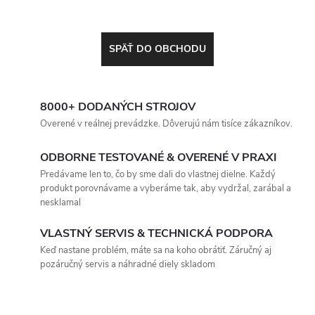
SPÄŤ DO OBCHODU
8000+ DODANÝCH STROJOV
Overené v reálnej prevádzke. Dôverujú nám tisíce zákazníkov.
ODBORNE TESTOVANÉ & OVERENÉ V PRAXI
Predávame len to, čo by sme dali do vlastnej dielne. Každý
produkt porovnávame a vyberáme tak, aby vydržal, zarábal a
nesklamal
VLASTNÝ SERVIS & TECHNICKÁ PODPORA
Keď nastane problém, máte sa na koho obrátiť. Záručný aj
pozáručný servis a náhradné diely skladom