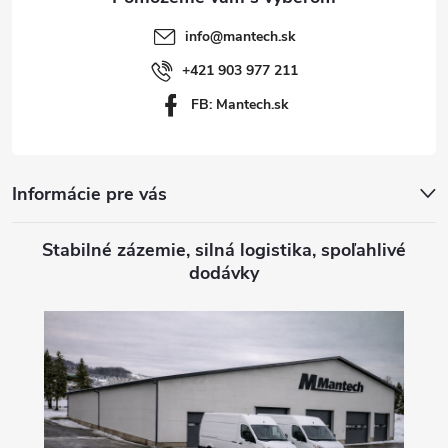
t
info
@
mantech.sk
i
+421 903 977 211
FB: Mantech.sk
e
Informácie pre vás
Stabilné zázemie, silná logistika, spoľahlivé
dodávky