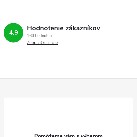
Hodnotenie zákazníkov
4,9
163 hodnotení
Zobraziť recenzie
Z
á
p
ä