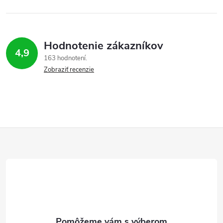
Hodnotenie zákazníkov
4,9
163 hodnotení
Zobraziť recenzie
Z
á
p
ä