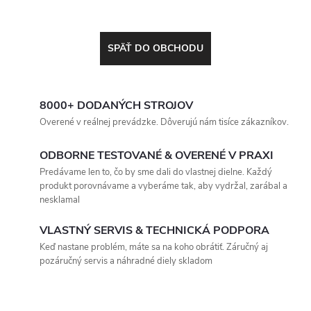
SPÄŤ DO OBCHODU
8000+ DODANÝCH STROJOV
Overené v reálnej prevádzke. Dôverujú nám tisíce zákazníkov.
ODBORNE TESTOVANÉ & OVERENÉ V PRAXI
Predávame len to, čo by sme dali do vlastnej dielne. Každý
produkt porovnávame a vyberáme tak, aby vydržal, zarábal a
nesklamal
VLASTNÝ SERVIS & TECHNICKÁ PODPORA
Keď nastane problém, máte sa na koho obrátiť. Záručný aj
pozáručný servis a náhradné diely skladom