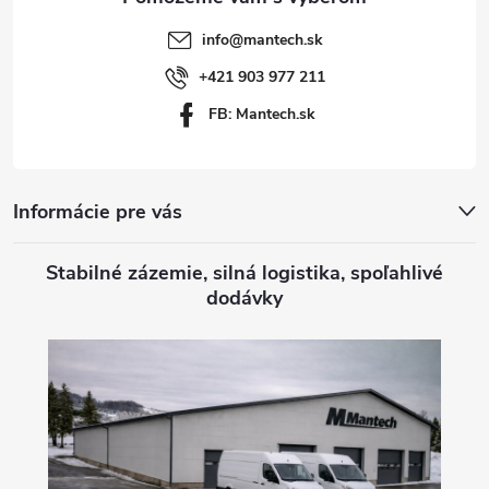
t
info
@
mantech.sk
i
+421 903 977 211
FB: Mantech.sk
e
Informácie pre vás
Stabilné zázemie, silná logistika, spoľahlivé
dodávky