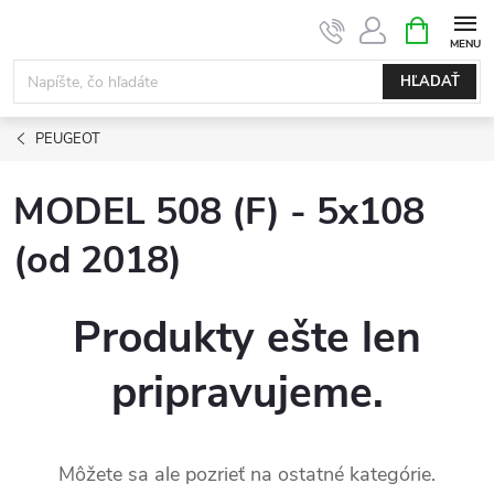
Prejsť
NÁKUPN
KOŠÍK
na
obsah
HĽADAŤ
PEUGEOT
MODEL 508 (F) - 5x108
(od 2018)
Produkty ešte len
pripravujeme.
Môžete sa ale pozrieť na ostatné kategórie.