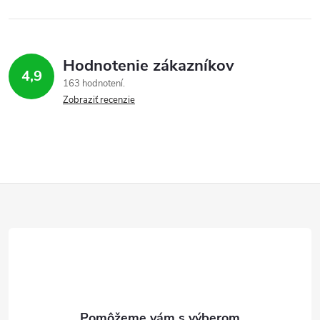
Hodnotenie zákazníkov
4,9
163 hodnotení
Zobraziť recenzie
Z
á
p
ä