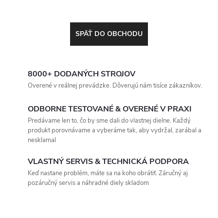
SPÄŤ DO OBCHODU
8000+ DODANÝCH STROJOV
Overené v reálnej prevádzke. Dôverujú nám tisíce zákazníkov.
ODBORNE TESTOVANÉ & OVERENÉ V PRAXI
Predávame len to, čo by sme dali do vlastnej dielne. Každý
produkt porovnávame a vyberáme tak, aby vydržal, zarábal a
nesklamal
VLASTNÝ SERVIS & TECHNICKÁ PODPORA
Keď nastane problém, máte sa na koho obrátiť. Záručný aj
pozáručný servis a náhradné diely skladom