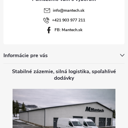
t
info
@
mantech.sk
i
+421 903 977 211
FB: Mantech.sk
e
Informácie pre vás
Stabilné zázemie, silná logistika, spoľahlivé
dodávky