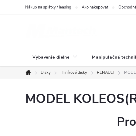
Prejsť
Nákup na splátky / leasing
Ako nakupovať
Obchodné
na
obsah
Vybavenie dielne
Manipulačná techni
Disky
Hliníkové disky
RENAULT
MODEL
Domov
MODEL KOLEOS(RZG
Pro