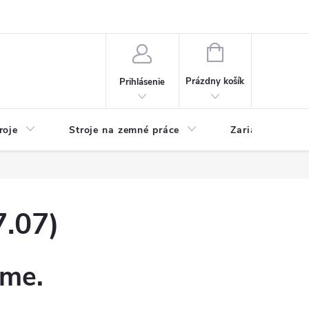
y
Reklamácie
Kontakty
NÁKUPNÝ
KOŠÍK
Prázdny košík
Prihlásenie
roje
Stroje na zemné práce
Zariadenia na 
.07)
eme.