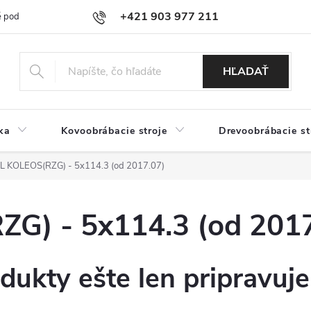
+421 903 977 211
 podmienky
Podmienky ochrany osobných údajov
Doprava a platb
HĽADAŤ
ka
Kovoobrábacie stroje
Drevoobrábacie st
 KOLEOS(RZG) - 5x114.3 (od 2017.07)
) - 5x114.3 (od 2017
dukty ešte len pripravuj