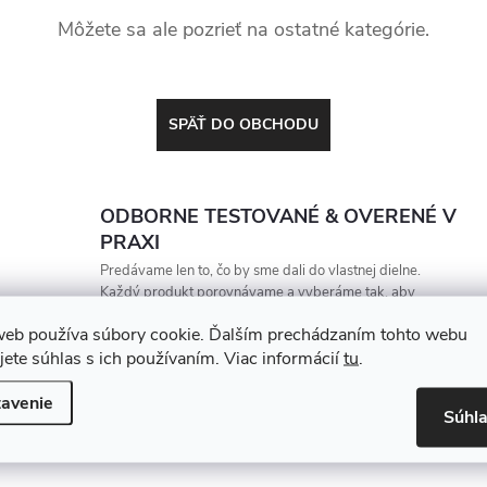
Môžete sa ale pozrieť na ostatné kategórie.
SPÄŤ DO OBCHODU
ODBORNE TESTOVANÉ & OVERENÉ V
PRAXI
Predávame len to, čo by sme dali do vlastnej dielne.
Každý produkt porovnávame a vyberáme tak, aby
vydržal, zarábal a nesklamal
web používa súbory cookie. Ďalším prechádzaním tohto webu
jete súhlas s ich používaním. Viac informácií
tu
.
avenie
Súhl