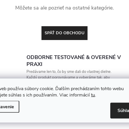
Môžete sa ale pozrieť na ostatné kategórie.
SPÄŤ DO OBCHODU
ODBORNE TESTOVANÉ & OVERENÉ V
PRAXI
Predávame len to, čo by sme dali do vlastnej dielne.
Každý produkt porovnávame a vyberáme tak, aby
vydržal, zarábal a nesklamal
web používa súbory cookie. Ďalším prechádzaním tohto webu
jete súhlas s ich používaním. Viac informácií
tu
.
avenie
Súhl