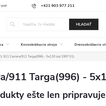
+421 903 977 211
 podmienky
Podmienky ochrany osobných údajov
Doprava a platb
HĽADAŤ
ka
Kovoobrábacie stroje
Drevoobrábacie st
 911 Carrera/911 Targa(996) - 5x130 (od 1997.01)
/911 Targa(996) - 5x1
dukty ešte len pripravuj