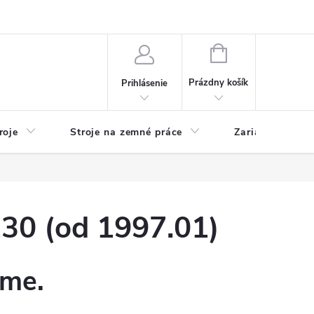
y
Reklamácie
Kontakty
NÁKUPNÝ
KOŠÍK
Prázdny košík
Prihlásenie
roje
Stroje na zemné práce
Zariadenia na 
30 (od 1997.01)
eme.