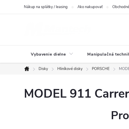
Prejsť
Nákup na splátky / leasing
Ako nakupovať
Obchodné
na
obsah
Vybavenie dielne
Manipulačná techni
Disky
Hliníkové disky
PORSCHE
MODEL
Domov
MODEL 911 Carrera
Pro