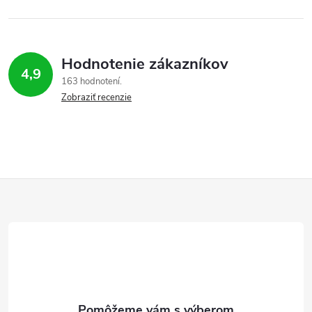
Hodnotenie zákazníkov
4,9
163 hodnotení
Zobraziť recenzie
Z
á
p
ä