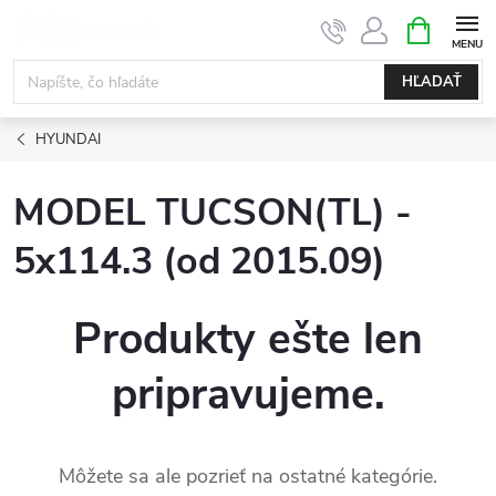
Prejsť
NÁKUPN
KOŠÍK
na
obsah
HĽADAŤ
HYUNDAI
MODEL TUCSON(TL) -
5x114.3 (od 2015.09)
Produkty ešte len
pripravujeme.
Môžete sa ale pozrieť na ostatné kategórie.