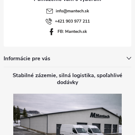
t
info
@
mantech.sk
i
+421 903 977 211
FB: Mantech.sk
e
Informácie pre vás
Stabilné zázemie, silná logistika, spoľahlivé
dodávky