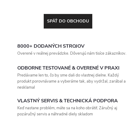
SPÄŤ DO OBCHODU
8000+ DODANÝCH STROJOV
Overené v reálnej prevádzke. Dôverujú nám tisíce zákazníkov.
ODBORNE TESTOVANÉ & OVERENÉ V PRAXI
Predávame len to, čo by sme dali do vlastnej dielne. Každý
produkt porovnávame a vyberáme tak, aby vydržal, zarábal a
nesklamal
VLASTNÝ SERVIS & TECHNICKÁ PODPORA
Keď nastane problém, máte sa na koho obrátiť. Záručný aj
pozáručný servis a náhradné diely skladom