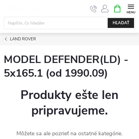
Prejsť
NÁKUPN
KOŠÍK
na
obsah
HĽADAŤ
LAND ROVER
MODEL DEFENDER(LD) -
5x165.1 (od 1990.09)
Produkty ešte len
pripravujeme.
Môžete sa ale pozrieť na ostatné kategórie.