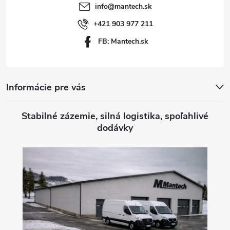
t
info
@
mantech.sk
i
+421 903 977 211
FB: Mantech.sk
e
Informácie pre vás
Stabilné zázemie, silná logistika, spoľahlivé
dodávky