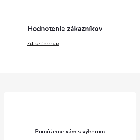
Hodnotenie zákazníkov
Zobraziť recenzie
Z
á
p
ä