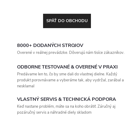
SPÄŤ DO OBCHODU
8000+ DODANÝCH STROJOV
Overené v reálnej prevádzke. Dôverujú nám tisíce zákazníkov.
ODBORNE TESTOVANÉ & OVERENÉ V PRAXI
Predávame len to, čo by sme dali do vlastnej dielne. Každý
produkt porovnávame a vyberáme tak, aby vydržal, zarábal a
nesklamal
VLASTNÝ SERVIS & TECHNICKÁ PODPORA
Keď nastane problém, máte sa na koho obrátiť. Záručný aj
pozáručný servis a náhradné diely skladom