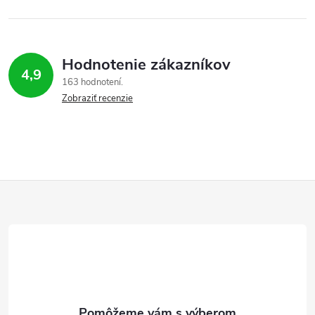
Hodnotenie zákazníkov
4,9
163 hodnotení
Zobraziť recenzie
Z
á
p
ä