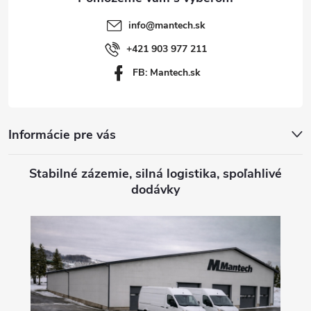
t
info
@
mantech.sk
i
+421 903 977 211
FB: Mantech.sk
e
Informácie pre vás
Stabilné zázemie, silná logistika, spoľahlivé
dodávky