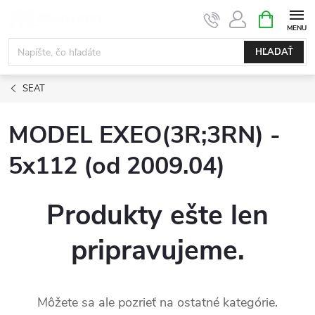
Prejsť
NÁKUPN
KOŠÍK
na
obsah
HĽADAŤ
SEAT
MODEL EXEO(3R;3RN) -
5x112 (od 2009.04)
Produkty ešte len
pripravujeme.
Môžete sa ale pozrieť na ostatné kategórie.