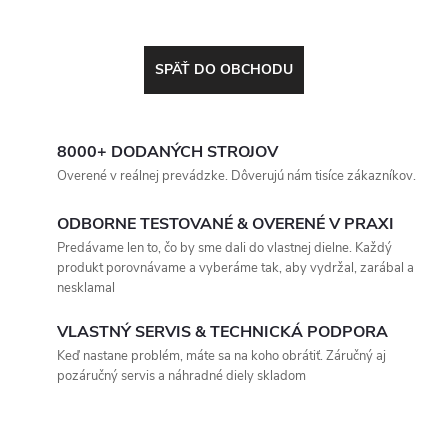
SPÄŤ DO OBCHODU
8000+ DODANÝCH STROJOV
Overené v reálnej prevádzke. Dôverujú nám tisíce zákazníkov.
ODBORNE TESTOVANÉ & OVERENÉ V PRAXI
Predávame len to, čo by sme dali do vlastnej dielne. Každý
produkt porovnávame a vyberáme tak, aby vydržal, zarábal a
nesklamal
VLASTNÝ SERVIS & TECHNICKÁ PODPORA
Keď nastane problém, máte sa na koho obrátiť. Záručný aj
pozáručný servis a náhradné diely skladom