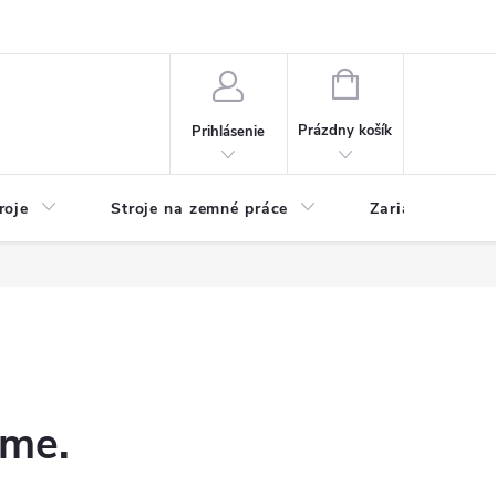
y
Reklamácie
Kontakty
NÁKUPNÝ
KOŠÍK
Prázdny košík
Prihlásenie
roje
Stroje na zemné práce
Zariadenia na 
eme.