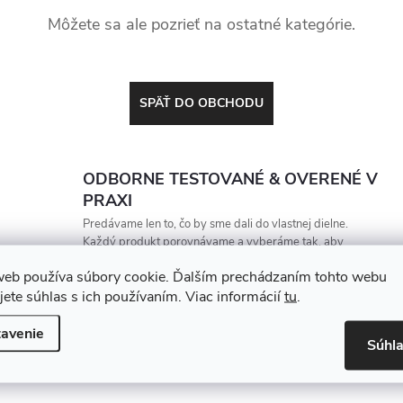
Môžete sa ale pozrieť na ostatné kategórie.
SPÄŤ DO OBCHODU
ODBORNE TESTOVANÉ & OVERENÉ V
PRAXI
Predávame len to, čo by sme dali do vlastnej dielne.
Každý produkt porovnávame a vyberáme tak, aby
vydržal, zarábal a nesklamal
web používa súbory cookie. Ďalším prechádzaním tohto webu
jete súhlas s ich používaním. Viac informácií
tu
.
avenie
Súhl