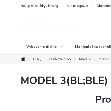
Prejsť
Nákup na splátky / leasing
Ako nakupovať
Obchodné
na
obsah
Vybavenie dielne
Manipulačná techni
Disky
Hliníkové disky
MAZDA
MODEL 3
Domov
MODEL 3(BL;BLE) -
Pro