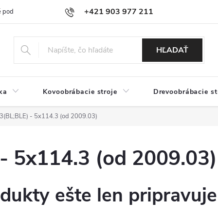
+421 903 977 211
 podmienky
Podmienky ochrany osobných údajov
Doprava a platb
HĽADAŤ
ka
Kovoobrábacie stroje
Drevoobrábacie st
(BL;BLE) - 5x114.3 (od 2009.03)
 5x114.3 (od 2009.03)
dukty ešte len pripravuj