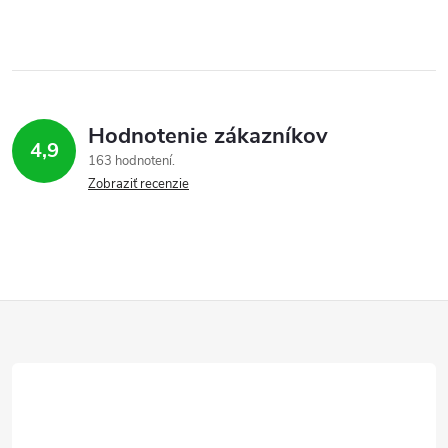
Hodnotenie zákazníkov
4,9
163 hodnotení
Zobraziť recenzie
Z
á
p