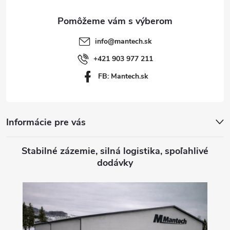
ä
t
info
@
mantech.sk
i
+421 903 977 211
FB: Mantech.sk
e
Informácie pre vás
Stabilné zázemie, silná logistika, spoľahlivé
dodávky