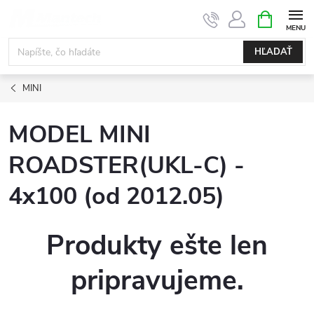
Prejsť
NÁKUPN
KOŠÍK
na
obsah
HĽADAŤ
MINI
MODEL MINI
ROADSTER(UKL-C) -
4x100 (od 2012.05)
Produkty ešte len
pripravujeme.