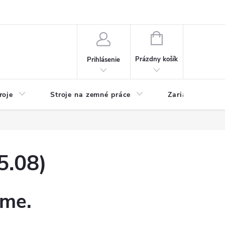
y
Reklamácie
Kontakty
NÁKUPNÝ
KOŠÍK
Prázdny košík
Prihlásenie
roje
Stroje na zemné práce
Zariadenia na 
5.08)
eme.