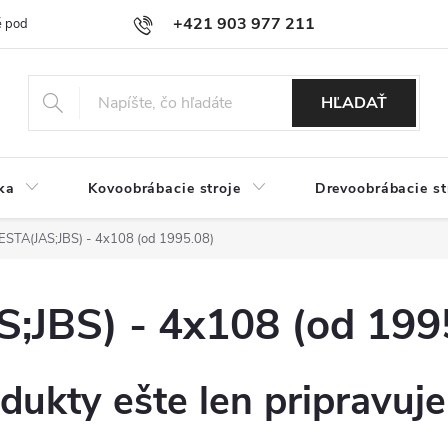
+421 903 977 211
 podmienky
Podmienky ochrany osobných údajov
Doprava a platb
HĽADAŤ
ka
Kovoobrábacie stroje
Drevoobrábacie st
STA(JAS;JBS) - 4x108 (od 1995.08)
;JBS) - 4x108 (od 199
dukty ešte len pripravuj