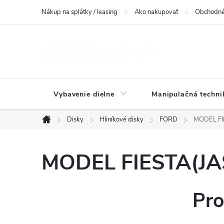
Prejsť
Nákup na splátky / leasing
Ako nakupovať
Obchodné
na
obsah
Vybavenie dielne
Manipulačná techni
Disky
Hliníkové disky
FORD
MODEL FIE
Domov
MODEL FIESTA(JAS
Pro