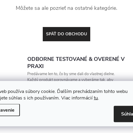
Môžete sa ale pozrieť na ostatné kategórie.
SPÄŤ DO OBCHODU
ODBORNE TESTOVANÉ & OVERENÉ V
PRAXI
Predávame len to, čo by sme dali do vlastnej dielne.
Každý produkt porovnávame a vyberáme tak, aby
vydržal, zarábal a nesklamal
web používa súbory cookie. Ďalším prechádzaním tohto webu
jete súhlas s ich používaním. Viac informácií
tu
.
avenie
Súhl