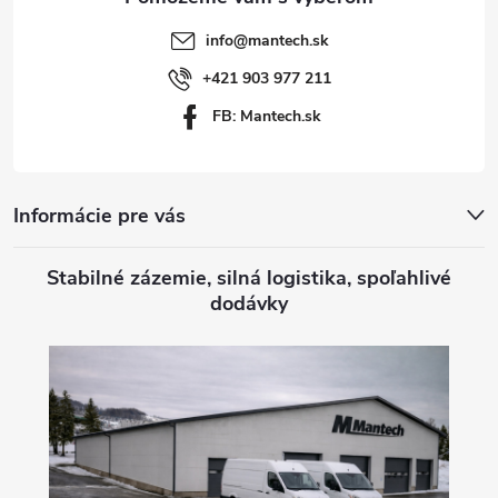
t
info
@
mantech.sk
i
+421 903 977 211
FB: Mantech.sk
e
Informácie pre vás
Stabilné zázemie, silná logistika, spoľahlivé
dodávky