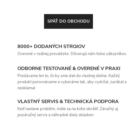
SPÄŤ DO OBCHODU
8000+ DODANÝCH STROJOV
Overené v reálnej prevádzke. Dôverujú nám tisíce zákazníkov.
ODBORNE TESTOVANÉ & OVERENÉ V PRAXI
Predávame len to, čo by sme dali do vlastnej dielne. Každý
produkt porovnávame a vyberáme tak, aby vydržal, zarábal a
nesklamal
VLASTNÝ SERVIS & TECHNICKÁ PODPORA
Keď nastane problém, máte sa na koho obrátiť. Záručný aj
pozáručný servis a náhradné diely skladom