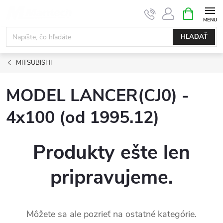
Prejsť
NÁKUPN
KOŠÍK
na
obsah
HĽADAŤ
MITSUBISHI
MODEL LANCER(CJ0) -
4x100 (od 1995.12)
Produkty ešte len
pripravujeme.
Môžete sa ale pozrieť na ostatné kategórie.