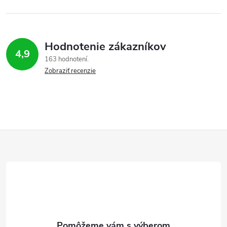
Hodnotenie zákazníkov
4,9
163 hodnotení
Zobraziť recenzie
Z
á
p
ä