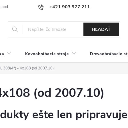
+421 903 977 211
 podmienky
Podmienky ochrany osobných údajov
Doprava a platb
HĽADAŤ
ka
Kovoobrábacie stroje
Drevoobrábacie st
 308(4*) - 4x108 (od 2007.10)
4x108 (od 2007.10)
dukty ešte len pripravuj