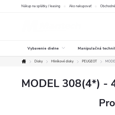
Prejsť
Nákup na splátky / leasing
Ako nakupovať
Obchodné
na
obsah
Vybavenie dielne
Manipulačná techni
Disky
Hliníkové disky
PEUGEOT
MODEL
Domov
MODEL 308(4*) - 
Pro