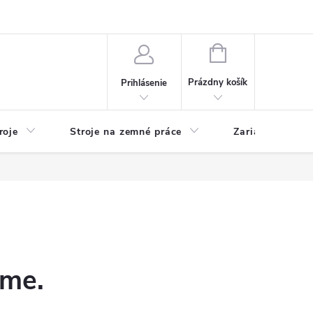
y
Reklamácie
Kontakty
NÁKUPNÝ
KOŠÍK
Prázdny košík
Prihlásenie
roje
Stroje na zemné práce
Zariadenia na 
eme.