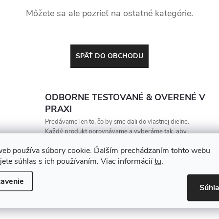
Môžete sa ale pozrieť na ostatné kategórie.
SPÄŤ DO OBCHODU
ODBORNE TESTOVANÉ & OVERENÉ V
PRAXI
Predávame len to, čo by sme dali do vlastnej dielne.
Každý produkt porovnávame a vyberáme tak, aby
vydržal, zarábal a nesklamal
web používa súbory cookie. Ďalším prechádzaním tohto webu
jete súhlas s ich používaním. Viac informácií
tu
.
avenie
Súhl