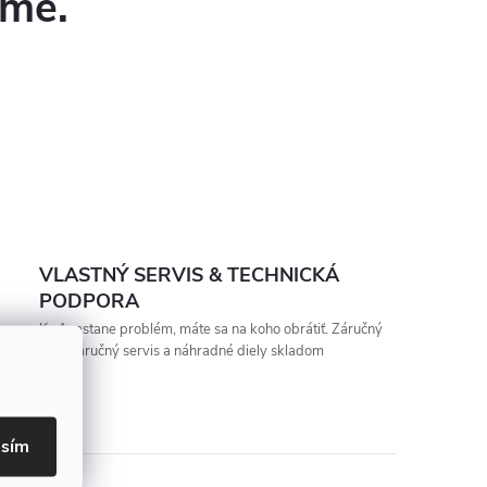
eme.
VLASTNÝ SERVIS & TECHNICKÁ
PODPORA
Keď nastane problém, máte sa na koho obrátiť. Záručný
aj pozáručný servis a náhradné diely skladom
asím