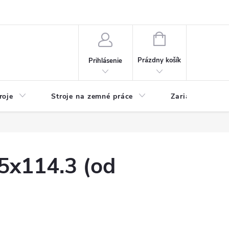
y
Reklamácie
Kontakty
NÁKUPNÝ
KOŠÍK
Prázdny košík
Prihlásenie
roje
Stroje na zemné práce
Zariadenia na 
5x114.3 (od