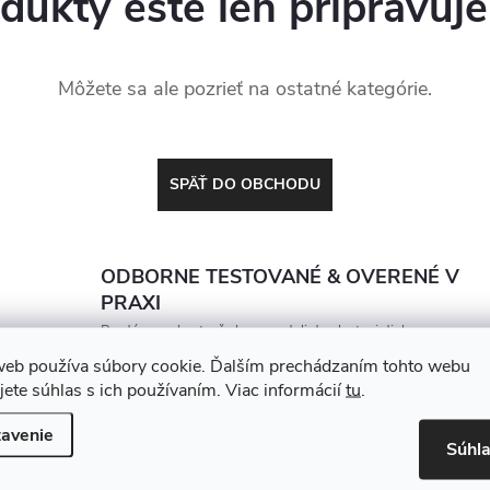
dukty ešte len pripravuj
Môžete sa ale pozrieť na ostatné kategórie.
SPÄŤ DO OBCHODU
ODBORNE TESTOVANÉ & OVERENÉ V
PRAXI
Predávame len to, čo by sme dali do vlastnej dielne.
Každý produkt porovnávame a vyberáme tak, aby
web používa súbory cookie. Ďalším prechádzaním tohto webu
vydržal, zarábal a nesklamal
jete súhlas s ich používaním. Viac informácií
tu
.
avenie
Súhl