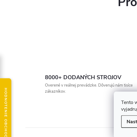
Pro
8000+ DODANÝCH STROJOV
Overené v reálnej prevádzke. Dôverujú nám tisíce
HODNOTENIE OBCHODU
zákazníkov.
Tento 
vyjadru
Nast