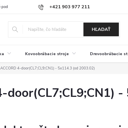
+421 903 977 211
 podmienky
Podmienky ochrany osobných údajov
Doprava a platb
HĽADAŤ
ka
Kovoobrábacie stroje
Drevoobrábacie st
ACCORD 4-door(CL7;CL9;CN1) - 5x114.3 (od 2003.02)
oor(CL7;CL9;CN1) - 