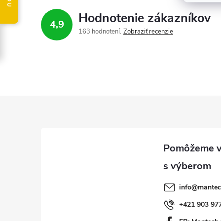
Hodnotenie zákazníkov
4,9
163 hodnotení
Zobraziť recenzie
Z
á
p
ä
info
@
mantec
t
+421 903 97