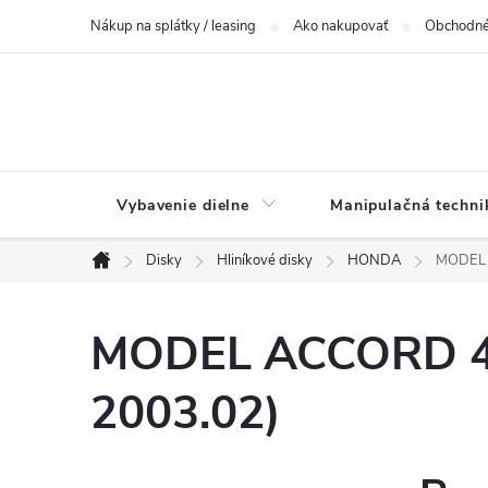
Prejsť
Nákup na splátky / leasing
Ako nakupovať
Obchodné
na
obsah
Vybavenie dielne
Manipulačná techni
Disky
Hliníkové disky
HONDA
MODEL 
Domov
MODEL ACCORD 4-d
2003.02)