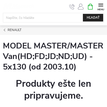
Prejsť
NÁKUPN
KOŠÍK
na
obsah
HĽADAŤ
RENAULT
MODEL MASTER/MASTER
Van(HD;FD;JD;ND;UD) -
5x130 (od 2003.10)
Produkty ešte len
pripravujeme.