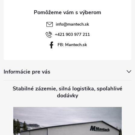
ä
t
info
@
mantech.sk
i
+421 903 977 211
FB: Mantech.sk
e
Informácie pre vás
Stabilné zázemie, silná logistika, spoľahlivé
dodávky