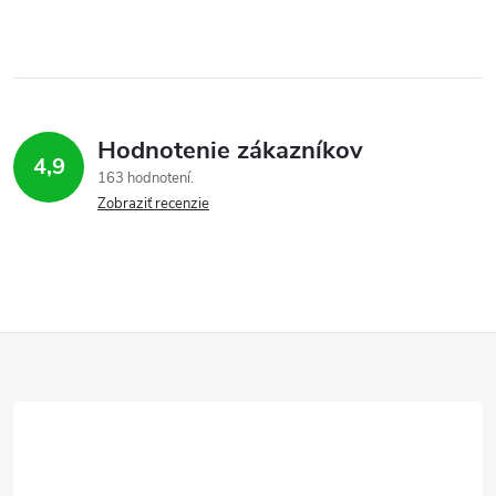
Hodnotenie zákazníkov
4,9
163 hodnotení
Zobraziť recenzie
Z
á
p