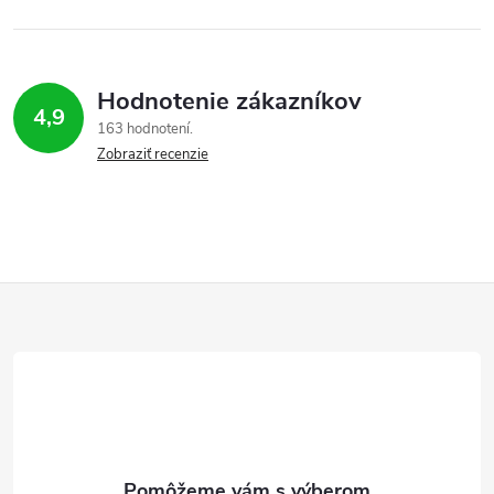
Hodnotenie zákazníkov
4,9
163 hodnotení
Zobraziť recenzie
Z
á
p
ä