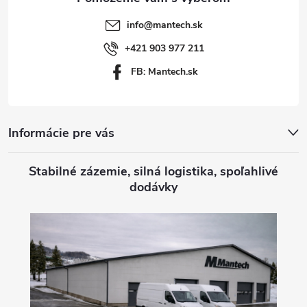
t
info
@
mantech.sk
i
+421 903 977 211
FB: Mantech.sk
e
Informácie pre vás
Stabilné zázemie, silná logistika, spoľahlivé
dodávky