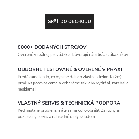
SPÄŤ DO OBCHODU
8000+ DODANÝCH STROJOV
Overené v reálnej prevádzke. Dôverujú nám tisíce zákazníkov.
ODBORNE TESTOVANÉ & OVERENÉ V PRAXI
Predávame len to, čo by sme dali do vlastnej dielne. Každý
produkt porovnávame a vyberáme tak, aby vydržal, zarábal a
nesklamal
VLASTNÝ SERVIS & TECHNICKÁ PODPORA
Keď nastane problém, máte sa na koho obrátiť. Záručný aj
pozáručný servis a náhradné diely skladom