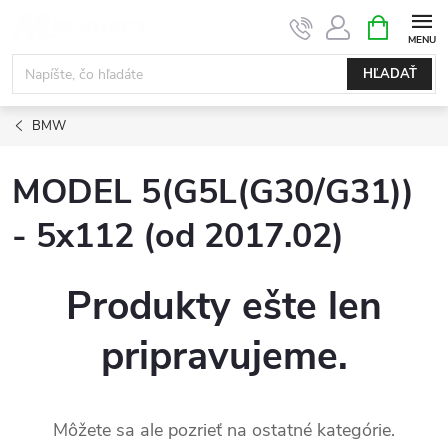
Prejsť
NÁKUPN
KOŠÍK
na
obsah
HĽADAŤ
BMW
MODEL 5(G5L(G30/G31))
- 5x112 (od 2017.02)
Produkty ešte len
pripravujeme.
Môžete sa ale pozrieť na ostatné kategórie.