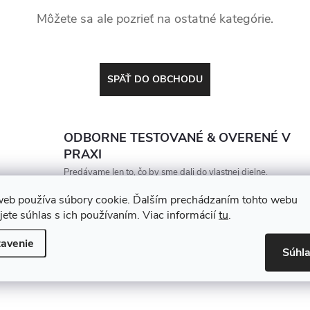
Môžete sa ale pozrieť na ostatné kategórie.
SPÄŤ DO OBCHODU
ODBORNE TESTOVANÉ & OVERENÉ V
PRAXI
Predávame len to, čo by sme dali do vlastnej dielne.
Každý produkt porovnávame a vyberáme tak, aby
web používa súbory cookie. Ďalším prechádzaním tohto webu
vydržal, zarábal a nesklamal
jete súhlas s ich používaním. Viac informácií
tu
.
avenie
Súhl