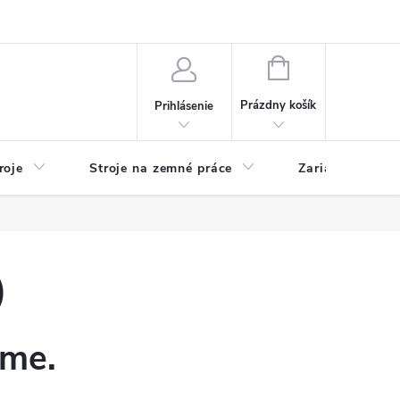
y
Reklamácie
Kontakty
NÁKUPNÝ
KOŠÍK
Prázdny košík
Prihlásenie
roje
Stroje na zemné práce
Zariadenia na 
)
eme.