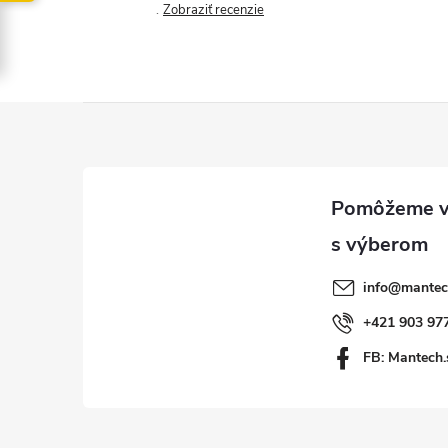
Zobraziť recenzie
Z
á
p
ä
info
@
mantec
t
+421 903 97
FB: Mantech.
i
e