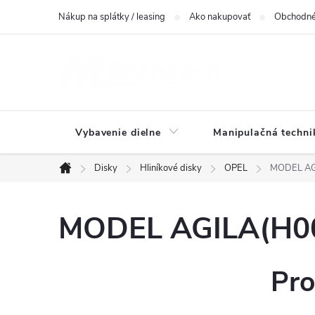
Prejsť
Nákup na splátky / leasing
Ako nakupovať
Obchodné
na
obsah
Vybavenie dielne
Manipulačná techni
Disky
Hliníkové disky
OPEL
MODEL AGI
Domov
MODEL AGILA(H00)
Pro