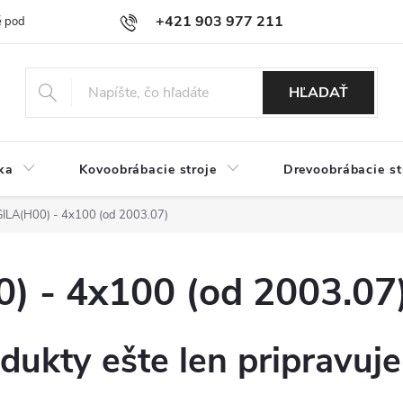
+421 903 977 211
 podmienky
Podmienky ochrany osobných údajov
Doprava a platb
HĽADAŤ
ka
Kovoobrábacie stroje
Drevoobrábacie st
LA(H00) - 4x100 (od 2003.07)
 - 4x100 (od 2003.07
dukty ešte len pripravuj