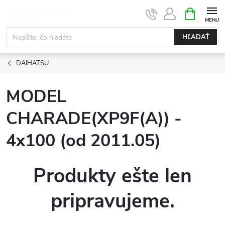
Prejsť
NÁKUPN
KOŠÍK
na
obsah
HĽADAŤ
DAIHATSU
MODEL
CHARADE(XP9F(A)) -
4x100 (od 2011.05)
Produkty ešte len
pripravujeme.