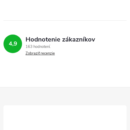
Hodnotenie zákazníkov
4,9
163 hodnotení
Zobraziť recenzie
Z
á
p