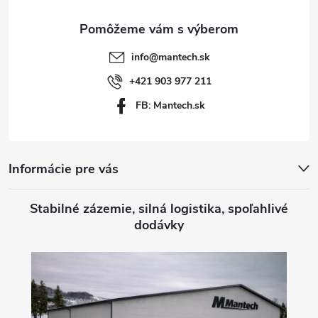
ä
t
info
@
mantech.sk
i
+421 903 977 211
FB: Mantech.sk
e
Informácie pre vás
Stabilné zázemie, silná logistika, spoľahlivé
dodávky