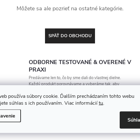
Môžete sa ale pozrieť na ostatné kategórie.
SPÄŤ DO OBCHODU
ODBORNE TESTOVANÉ & OVERENÉ V
PRAXI
Predávame len to, čo by sme dali do vlastnej dielne.
Každý produkt porovnávame a vyberáme tak, aby
vydržal, zarábal a nesklamal
web používa súbory cookie. Ďalším prechádzaním tohto webu
jete súhlas s ich používaním. Viac informácií
tu
.
avenie
Súhl