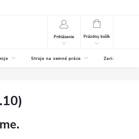
y
Reklamácie
Kontakty
NÁKUPNÝ
KOŠÍK
Prázdny košík
Prihlásenie
roje
Stroje na zemné práce
Zariadenia na 
.10)
eme.