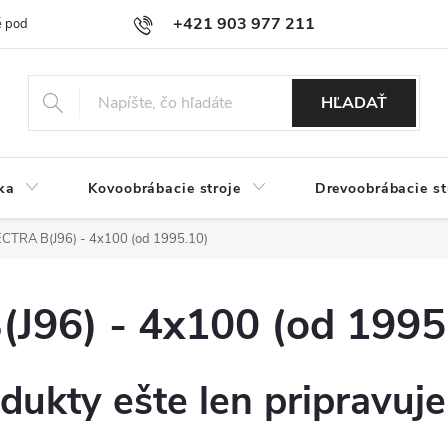
+421 903 977 211
 podmienky
Podmienky ochrany osobných údajov
Doprava a platb
HĽADAŤ
ka
Kovoobrábacie stroje
Drevoobrábacie st
TRA B(J96) - 4x100 (od 1995.10)
96) - 4x100 (od 1995
dukty ešte len pripravuj