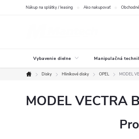
Prejsť
Nákup na splátky / leasing
Ako nakupovať
Obchodné
na
obsah
Vybavenie dielne
Manipulačná techni
Disky
Hliníkové disky
OPEL
MODEL VEC
Domov
MODEL VECTRA B(J
Pro