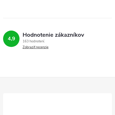
Hodnotenie zákazníkov
4,9
163 hodnotení
Zobraziť recenzie
Z
á
p