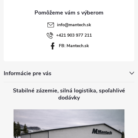
ä
t
info
@
mantech.sk
i
+421 903 977 211
FB: Mantech.sk
e
Informácie pre vás
Stabilné zázemie, silná logistika, spoľahlivé
dodávky