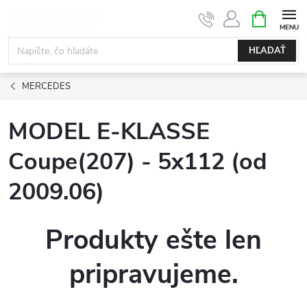
Prejsť
NÁKUPN
KOŠÍK
na
obsah
HĽADAŤ
MERCEDES
MODEL E-KLASSE
Coupe(207) - 5x112 (od
2009.06)
Produkty ešte len
pripravujeme.