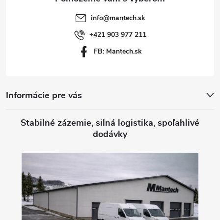
t
info
@
mantech.sk
i
+421 903 977 211
FB: Mantech.sk
e
Informácie pre vás
Stabilné zázemie, silná logistika, spoľahlivé
dodávky