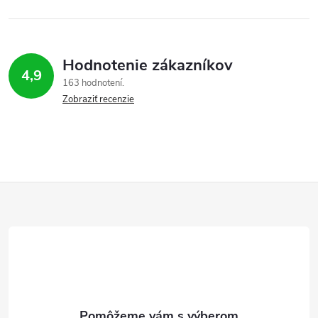
Hodnotenie zákazníkov
4,9
163 hodnotení
Zobraziť recenzie
Z
á
p
ä