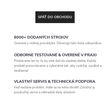
SPÄŤ DO OBCHODU
8000+ DODANÝCH STROJOV
Overené v reálnej prevádzke. Dôverujú nám tisíce zákazníkov.
ODBORNE TESTOVANÉ & OVERENÉ V PRAXI
Predávame len to, čo by sme dali do vlastnej dielne. Každý
produkt porovnávame a vyberáme tak, aby vydržal, zarábal a
nesklamal
VLASTNÝ SERVIS & TECHNICKÁ PODPORA
Keď nastane problém, máte sa na koho obrátiť. Záručný aj
pozáručný servis a náhradné diely skladom