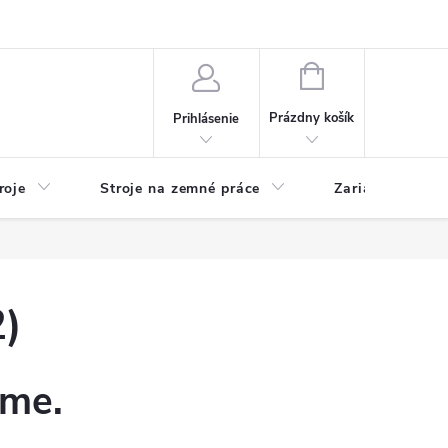
y
Reklamácie
Kontakty
NÁKUPNÝ
KOŠÍK
Prázdny košík
Prihlásenie
roje
Stroje na zemné práce
Zariadenia na 
)
eme.