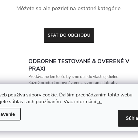
Môžete sa ale pozrieť na ostatné kategórie.
SPÄŤ DO OBCHODU
ODBORNE TESTOVANÉ & OVERENÉ V
PRAXI
Predávame len to, čo by sme dali do vlastnej dielne.
Každý produkt porovnávame a vyberáme tak, aby
vydržal, zarábal a nesklamal
web používa súbory cookie. Ďalším prechádzaním tohto webu
jete súhlas s ich používaním. Viac informácií
tu
.
avenie
Súhl