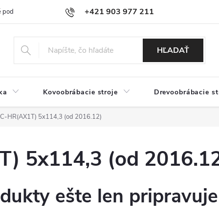
+421 903 977 211
 podmienky
Podmienky ochrany osobných údajov
Doprava a platb
HĽADAŤ
ka
Kovoobrábacie stroje
Drevoobrábacie st
-HR(AX1T) 5x114,3 (od 2016.12)
 5x114,3 (od 2016.12
dukty ešte len pripravuj