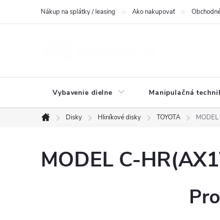
Prejsť
Nákup na splátky / leasing
Ako nakupovať
Obchodné
na
obsah
Vybavenie dielne
Manipulačná techni
Disky
Hliníkové disky
TOYOTA
MODEL C
Domov
MODEL C-HR(AX1T)
Pro