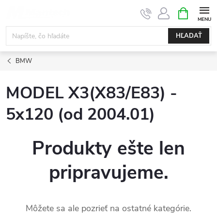
Prejsť
NÁKUPN
KOŠÍK
na
obsah
HĽADAŤ
BMW
MODEL X3(X83/E83) -
5x120 (od 2004.01)
Produkty ešte len
pripravujeme.
Môžete sa ale pozrieť na ostatné kategórie.