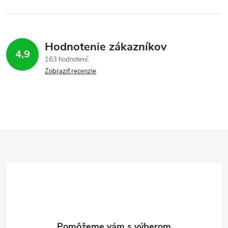
Hodnotenie zákazníkov
4,9
163 hodnotení
Zobraziť recenzie
Z
á
p
ä