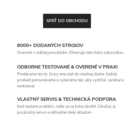
SPÄŤ DO OBCHODU
8000+ DODANÝCH STROJOV
Overené v reálnej prevádzke. Dôverujú nám tisíce zákazníkov.
ODBORNE TESTOVANÉ & OVERENÉ V PRAXI
Predávame len to, čo by sme dali do vlastnej dielne. Každý
produkt porovnávame a vyberáme tak, aby vydržal, zarábal a
nesklamal
VLASTNÝ SERVIS & TECHNICKÁ PODPORA
Keď nastane problém, máte sa na koho obrátiť. Záručný aj
pozáručný servis a náhradné diely skladom