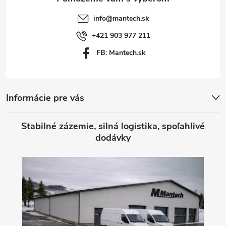
t
info
@
mantech.sk
i
+421 903 977 211
FB: Mantech.sk
e
Informácie pre vás
Stabilné zázemie, silná logistika, spoľahlivé
dodávky