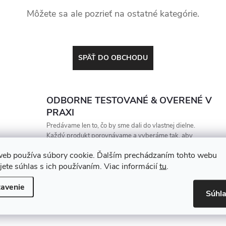
Môžete sa ale pozrieť na ostatné kategórie.
SPÄŤ DO OBCHODU
ODBORNE TESTOVANÉ & OVERENÉ V
PRAXI
Predávame len to, čo by sme dali do vlastnej dielne.
Každý produkt porovnávame a vyberáme tak, aby
vydržal, zarábal a nesklamal
web používa súbory cookie. Ďalším prechádzaním tohto webu
jete súhlas s ich používaním. Viac informácií
tu
.
avenie
Súhl