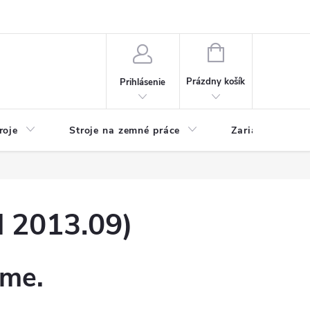
y
Reklamácie
Kontakty
NÁKUPNÝ
KOŠÍK
Prázdny košík
Prihlásenie
roje
Stroje na zemné práce
Zariadenia na 
 2013.09)
eme.