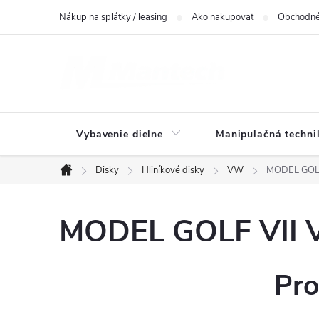
Prejsť
Nákup na splátky / leasing
Ako nakupovať
Obchodné
na
obsah
Vybavenie dielne
Manipulačná techni
Disky
Hliníkové disky
VW
MODEL GOLF 
Domov
MODEL GOLF VII V
Pro