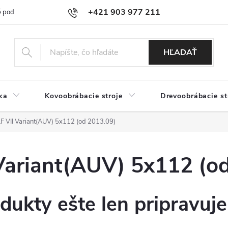
+421 903 977 211
 podmienky
Podmienky ochrany osobných údajov
Doprava a platb
HĽADAŤ
ka
Kovoobrábacie stroje
Drevoobrábacie st
VII Variant(AUV) 5x112 (od 2013.09)
ariant(AUV) 5x112 (od
dukty ešte len pripravuj