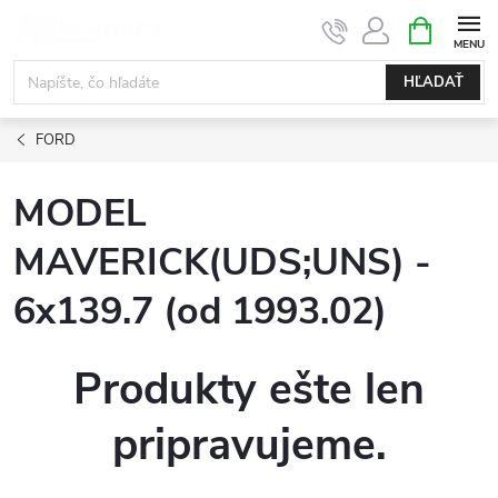
Prejsť
NÁKUPN
KOŠÍK
na
obsah
HĽADAŤ
FORD
MODEL
MAVERICK(UDS;UNS) -
6x139.7 (od 1993.02)
Produkty ešte len
pripravujeme.