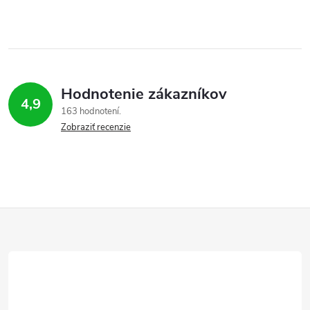
Hodnotenie zákazníkov
4,9
163 hodnotení
Zobraziť recenzie
Z
á
p