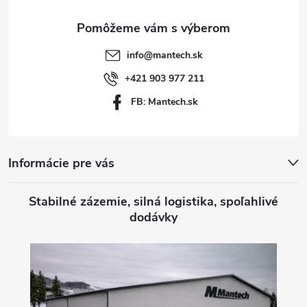
ä
t
info
@
mantech.sk
i
+421 903 977 211
FB: Mantech.sk
e
Informácie pre vás
Stabilné zázemie, silná logistika, spoľahlivé
dodávky