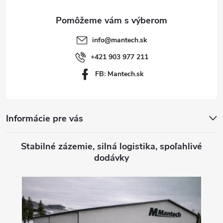
ä
t
info
@
mantech.sk
i
+421 903 977 211
FB: Mantech.sk
e
Informácie pre vás
Stabilné zázemie, silná logistika, spoľahlivé
dodávky