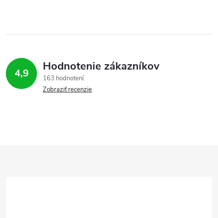
Hodnotenie zákazníkov
4,9
163 hodnotení
Zobraziť recenzie
Z
á
p