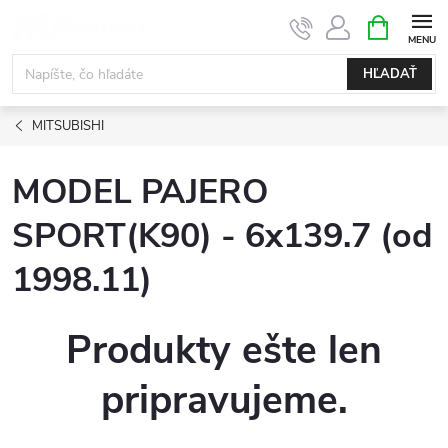
Prejsť
NÁKUPN
KOŠÍK
na
obsah
HĽADAŤ
MITSUBISHI
MODEL PAJERO
SPORT(K90) - 6x139.7 (od
1998.11)
Produkty ešte len
pripravujeme.