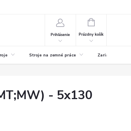
y
Reklamácie
Kontakty
NÁKUPNÝ
KOŠÍK
Prázdny košík
Prihlásenie
roje
Stroje na zemné práce
Zariadenia na 
T;MW) - 5x130