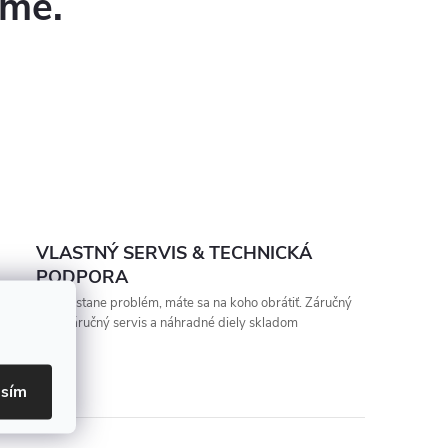
eme.
VLASTNÝ SERVIS & TECHNICKÁ
PODPORA
Keď nastane problém, máte sa na koho obrátiť. Záručný
aj pozáručný servis a náhradné diely skladom
asím