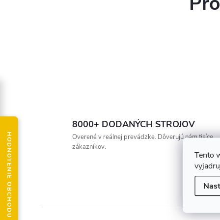
Pro
8000+ DODANÝCH STROJOV
HODNOTENIE OBCHODU
Overené v reálnej prevádzke. Dôverujú nám tisíce
zákazníkov.
Tento 
vyjadru
Nast