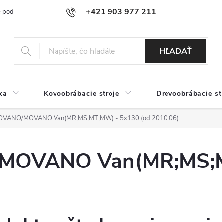
+421 903 977 211
 podmienky
Podmienky ochrany osobných údajov
Doprava a platb
HĽADAŤ
ka
Kovoobrábacie stroje
Drevoobrábacie st
VANO/MOVANO Van(MR;MS;MT;MW) - 5x130 (od 2010.06)
OVANO Van(MR;MS;M