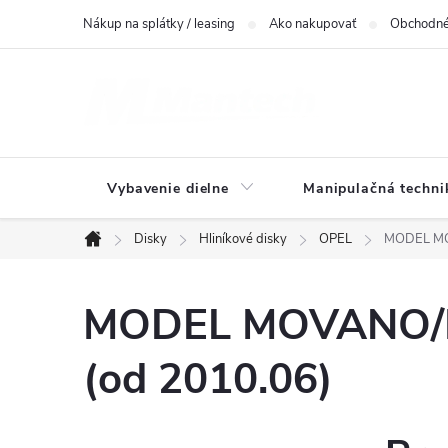
Prejsť
Nákup na splátky / leasing
Ako nakupovať
Obchodné
na
obsah
Vybavenie dielne
Manipulačná techni
Disky
Hliníkové disky
OPEL
MODEL MO
Domov
MODEL MOVANO/M
(od 2010.06)