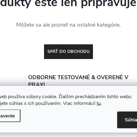
dukty ešte len pripravuj
Môžete sa ale pozrieť na ostatné kategórie.
SPÄŤ DO OBCHODU
ODBORNE TESTOVANÉ & OVERENÉ V
PRAXI
Predávame len to, čo by sme dali do vlastnej dielne.
web používa súbory cookie. Ďalším prechádzaním tohto webu
Každý produkt porovnávame a vyberáme tak, aby
jete súhlas s ich používaním. Viac informácií
tu
.
vydržal, zarábal a nesklamal
avenie
Súhl