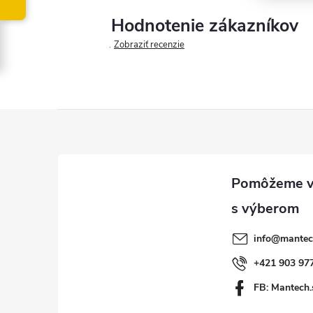
Hodnotenie zákazníkov
Zobraziť recenzie
Z
á
p
ä
info
@
mantec
t
+421 903 97
FB: Mantech.
i