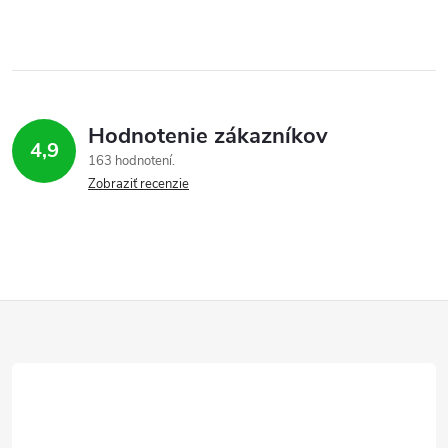
Hodnotenie zákazníkov
4,9
163 hodnotení
Zobraziť recenzie
Z
á
p