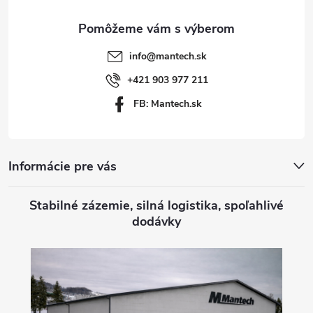
ä
t
info
@
mantech.sk
i
+421 903 977 211
FB: Mantech.sk
e
Informácie pre vás
Stabilné zázemie, silná logistika, spoľahlivé
dodávky