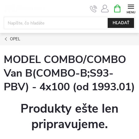
Prejsť
NÁKUPN
KOŠÍK
na
obsah
HĽADAŤ
OPEL
MODEL COMBO/COMBO
Van B(COMBO-B;S93-
PBV) - 4x100 (od 1993.01)
Produkty ešte len
pripravujeme.