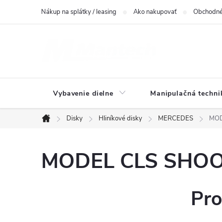
Prejsť
Nákup na splátky / leasing
Ako nakupovať
Obchodné
na
obsah
Vybavenie dielne
Manipulačná techni
Disky
Hliníkové disky
MERCEDES
MOD
Domov
MODEL CLS SHOOT
Pro