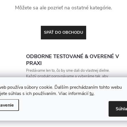
Môžete sa ale pozrieť na ostatné kategórie.
SPÄŤ DO OBCHODU
ODBORNE TESTOVANÉ & OVERENÉ V
PRAXI
Predávame len to, čo by sme dali do vlastnej dielne.
Každý produkt porovnávame a vyberáme tak, aby
vydržal, zarábal a nesklamal
web používa súbory cookie. Ďalším prechádzaním tohto webu
jete súhlas s ich používaním. Viac informácií
tu
.
avenie
Súhl