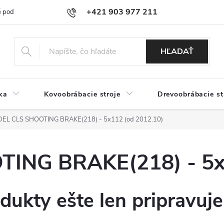
+421 903 977 211
 podmienky
Podmienky ochrany osobných údajov
Doprava a platb
HĽADAŤ
ka
Kovoobrábacie stroje
Drevoobrábacie st
EL CLS SHOOTING BRAKE(218) - 5x112 (od 2012.10)
ING BRAKE(218) - 5x1
dukty ešte len pripravuj