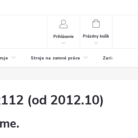
y
Reklamácie
Kontakty
NÁKUPNÝ
KOŠÍK
Prázdny košík
Prihlásenie
roje
Stroje na zemné práce
Zariadenia na 
12 (od 2012.10)
eme.