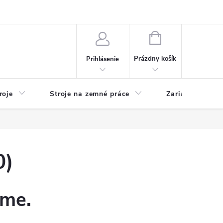
y
Reklamácie
Kontakty
NÁKUPNÝ
KOŠÍK
Prázdny košík
Prihlásenie
roje
Stroje na zemné práce
Zariadenia na 
0)
eme.