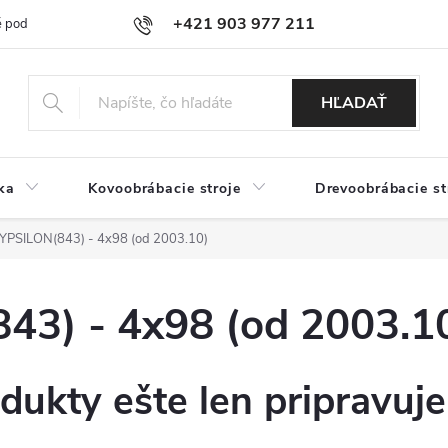
+421 903 977 211
 podmienky
Podmienky ochrany osobných údajov
Doprava a platb
HĽADAŤ
ka
Kovoobrábacie stroje
Drevoobrábacie st
PSILON(843) - 4x98 (od 2003.10)
3) - 4x98 (od 2003.1
dukty ešte len pripravuj