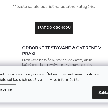
Môžete sa ale pozrieť na ostatné kategórie.
SPÄŤ DO OBCHODU
ODBORNE TESTOVANÉ & OVERENÉ V
PRAXI
Predávame len to, čo by sme dali do vlastnej dielne.
Každý produkt porovnávame a vyberáme tak, aby
vydržal, zarábal a nesklamal
web používa súbory cookie. Ďalším prechádzaním tohto webu
jete súhlas s ich používaním. Viac informácií
tu
.
avenie
Súhl