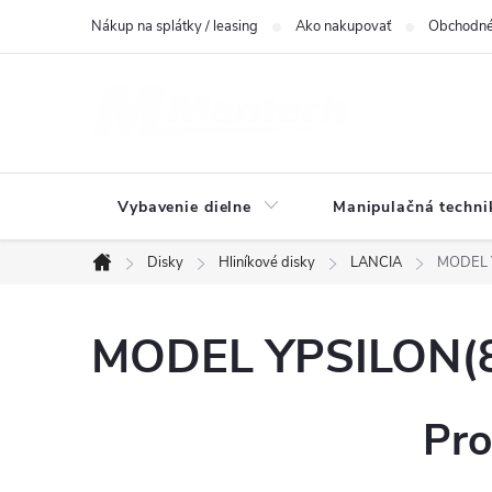
Prejsť
Nákup na splátky / leasing
Ako nakupovať
Obchodné
na
obsah
Vybavenie dielne
Manipulačná techni
Disky
Hliníkové disky
LANCIA
MODEL Y
Domov
MODEL YPSILON(84
Pro