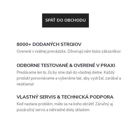
SPÄŤ DO OBCHODU
8000+ DODANÝCH STROJOV
Overené v reálnej prevádzke. Dôverujú nám tisíce zákazníkov.
ODBORNE TESTOVANÉ & OVERENÉ V PRAXI
Predávame len to, čo by sme dali do vlastnej dielne. Každý
produkt porovnávame a vyberáme tak, aby vydržal, zarábal a
nesklamal
VLASTNÝ SERVIS & TECHNICKÁ PODPORA
Keď nastane problém, máte sa na koho obrátiť. Záručný aj
pozáručný servis a náhradné diely skladom