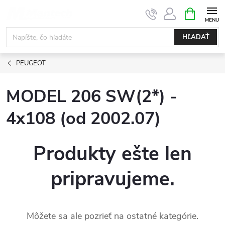
Prejsť
NÁKUPN
KOŠÍK
na
obsah
HĽADAŤ
PEUGEOT
MODEL 206 SW(2*) -
4x108 (od 2002.07)
Produkty ešte len
pripravujeme.
Môžete sa ale pozrieť na ostatné kategórie.