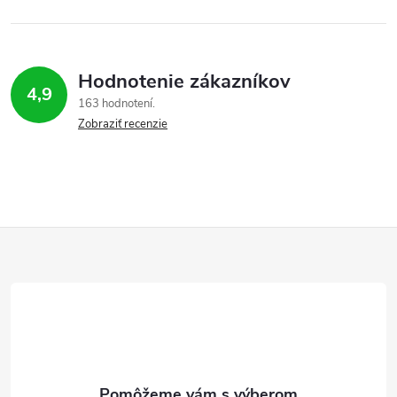
Hodnotenie zákazníkov
4,9
163 hodnotení
Zobraziť recenzie
Z
á
p
ä