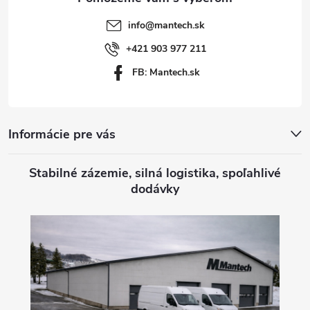
t
info
@
mantech.sk
i
+421 903 977 211
FB: Mantech.sk
e
Informácie pre vás
Stabilné zázemie, silná logistika, spoľahlivé
dodávky