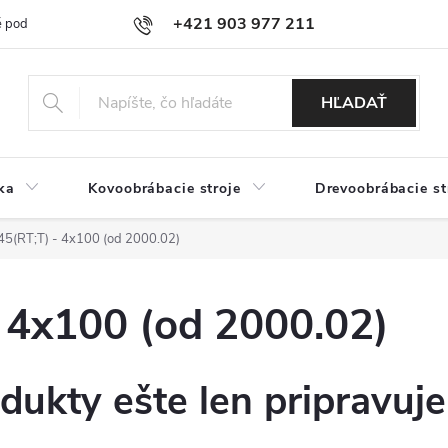
+421 903 977 211
 podmienky
Podmienky ochrany osobných údajov
Doprava a platb
HĽADAŤ
ka
Kovoobrábacie stroje
Drevoobrábacie st
5(RT;T) - 4x100 (od 2000.02)
 4x100 (od 2000.02)
dukty ešte len pripravuj