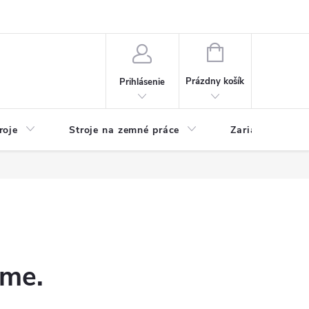
y
Reklamácie
Kontakty
NÁKUPNÝ
KOŠÍK
Prázdny košík
Prihlásenie
roje
Stroje na zemné práce
Zariadenia na 
eme.