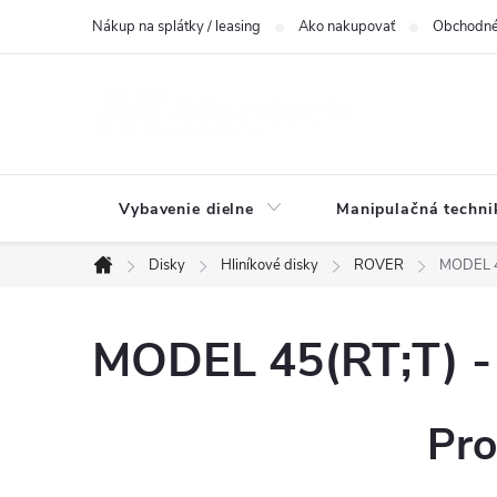
Prejsť
Nákup na splátky / leasing
Ako nakupovať
Obchodné
na
obsah
Vybavenie dielne
Manipulačná techni
Disky
Hliníkové disky
ROVER
MODEL 4
Domov
MODEL 45(RT;T) -
Pro