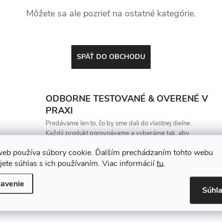
Môžete sa ale pozrieť na ostatné kategórie.
SPÄŤ DO OBCHODU
ODBORNE TESTOVANÉ & OVERENÉ V
PRAXI
Predávame len to, čo by sme dali do vlastnej dielne.
Každý produkt porovnávame a vyberáme tak, aby
vydržal, zarábal a nesklamal
web používa súbory cookie. Ďalším prechádzaním tohto webu
jete súhlas s ich používaním. Viac informácií
tu
.
avenie
Súhl