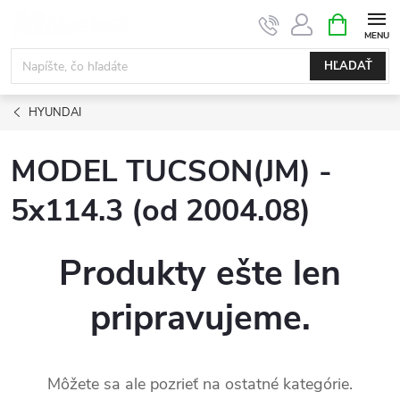
Prejsť
NÁKUPN
KOŠÍK
na
obsah
HĽADAŤ
HYUNDAI
MODEL TUCSON(JM) -
5x114.3 (od 2004.08)
Produkty ešte len
pripravujeme.
Môžete sa ale pozrieť na ostatné kategórie.