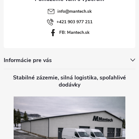
t
info
@
mantech.sk
i
+421 903 977 211
FB: Mantech.sk
e
Informácie pre vás
Stabilné zázemie, silná logistika, spoľahlivé
dodávky