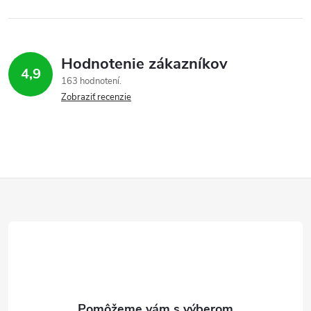
Hodnotenie zákazníkov
4,9
163 hodnotení
Zobraziť recenzie
Z
á
p
ä