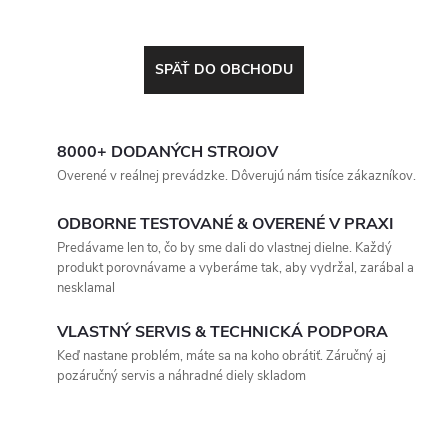
SPÄŤ DO OBCHODU
8000+ DODANÝCH STROJOV
Overené v reálnej prevádzke. Dôverujú nám tisíce zákazníkov.
ODBORNE TESTOVANÉ & OVERENÉ V PRAXI
Predávame len to, čo by sme dali do vlastnej dielne. Každý
produkt porovnávame a vyberáme tak, aby vydržal, zarábal a
nesklamal
VLASTNÝ SERVIS & TECHNICKÁ PODPORA
Keď nastane problém, máte sa na koho obrátiť. Záručný aj
pozáručný servis a náhradné diely skladom