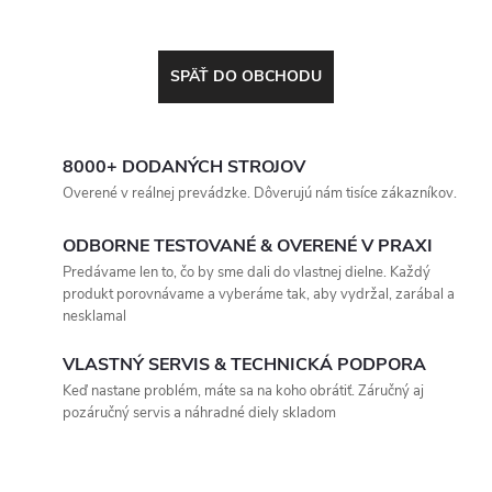
SPÄŤ DO OBCHODU
8000+ DODANÝCH STROJOV
Overené v reálnej prevádzke. Dôverujú nám tisíce zákazníkov.
ODBORNE TESTOVANÉ & OVERENÉ V PRAXI
Predávame len to, čo by sme dali do vlastnej dielne. Každý
produkt porovnávame a vyberáme tak, aby vydržal, zarábal a
nesklamal
VLASTNÝ SERVIS & TECHNICKÁ PODPORA
Keď nastane problém, máte sa na koho obrátiť. Záručný aj
pozáručný servis a náhradné diely skladom