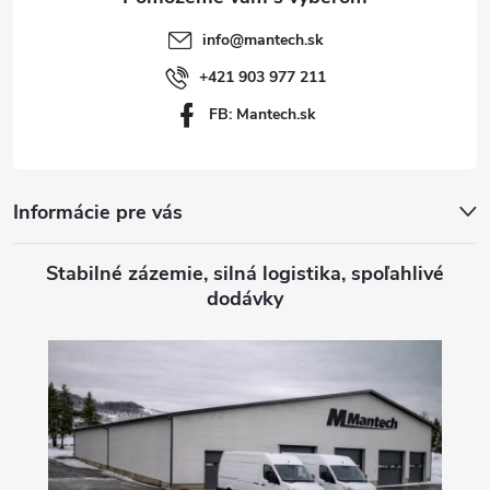
t
info
@
mantech.sk
i
+421 903 977 211
FB: Mantech.sk
e
Informácie pre vás
Stabilné zázemie, silná logistika, spoľahlivé
dodávky