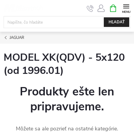
Prejsť
NÁKUPN
KOŠÍK
na
obsah
HĽADAŤ
JAGUAR
MODEL XK(QDV) - 5x120
(od 1996.01)
Produkty ešte len
pripravujeme.
Môžete sa ale pozrieť na ostatné kategórie.