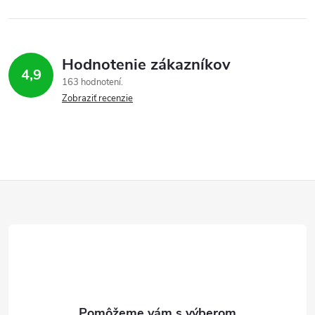
Hodnotenie zákazníkov
4,9
163 hodnotení
Zobraziť recenzie
Z
á
p
ä