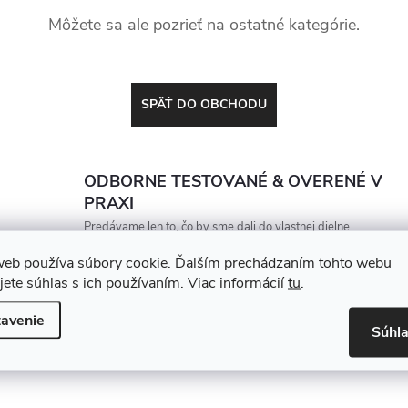
Môžete sa ale pozrieť na ostatné kategórie.
SPÄŤ DO OBCHODU
ODBORNE TESTOVANÉ & OVERENÉ V
PRAXI
Predávame len to, čo by sme dali do vlastnej dielne.
Každý produkt porovnávame a vyberáme tak, aby
web používa súbory cookie. Ďalším prechádzaním tohto webu
vydržal, zarábal a nesklamal
jete súhlas s ich používaním. Viac informácií
tu
.
avenie
Súhl