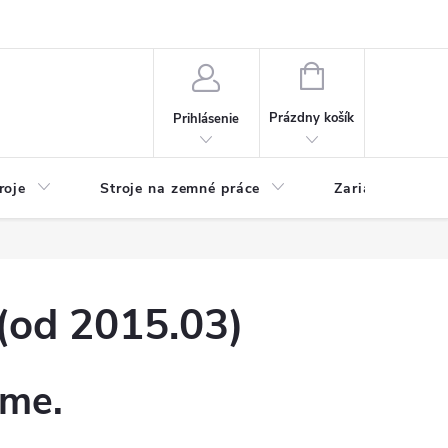
y
Reklamácie
Kontakty
NÁKUPNÝ
KOŠÍK
Prázdny košík
Prihlásenie
roje
Stroje na zemné práce
Zariadenia na 
od 2015.03)
eme.