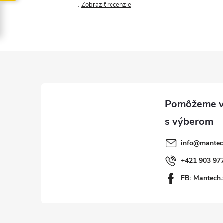
Zobraziť recenzie
Z
á
p
ä
info
@
mantec
t
+421 903 97
FB: Mantech.
i
e