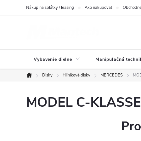
Prejsť
Nákup na splátky / leasing
Ako nakupovať
Obchodné
na
obsah
Vybavenie dielne
Manipulačná techni
Disky
Hliníkové disky
MERCEDES
MOD
Domov
MODEL C-KLASSE K
Pro