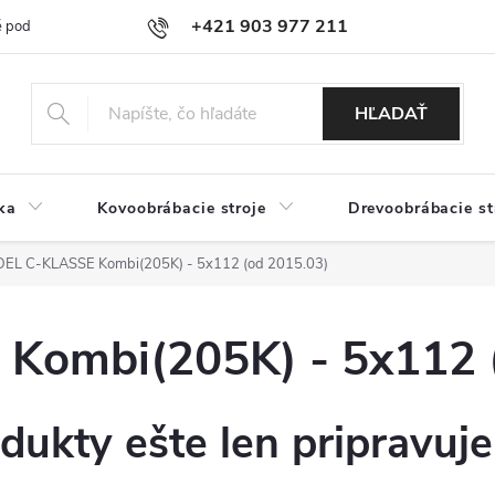
+421 903 977 211
 podmienky
Podmienky ochrany osobných údajov
Doprava a platb
HĽADAŤ
ka
Kovoobrábacie stroje
Drevoobrábacie st
EL C-KLASSE Kombi(205K) - 5x112 (od 2015.03)
ombi(205K) - 5x112 (
dukty ešte len pripravuj