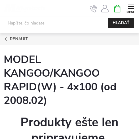
Prejsť
NÁKUPN
KOŠÍK
na
obsah
HĽADAŤ
RENAULT
MODEL
KANGOO/KANGOO
RAPID(W) - 4x100 (od
2008.02)
Produkty ešte len
pripravujeme.