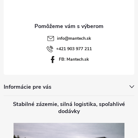
p
ä
t
info
@
mantech.sk
i
+421 903 977 211
FB: Mantech.sk
e
Informácie pre vás
Stabilné zázemie, silná logistika, spoľahlivé
dodávky