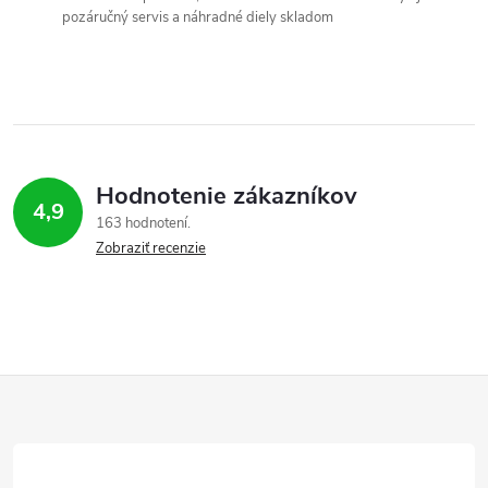
pozáručný servis a náhradné diely skladom
Hodnotenie zákazníkov
4,9
163 hodnotení
Zobraziť recenzie
Z
á