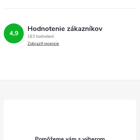
Hodnotenie zákazníkov
4,9
163 hodnotení
Zobraziť recenzie
Z
á
p
ä