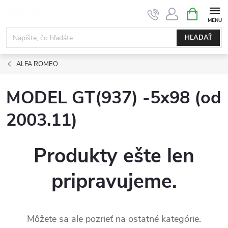
Prejsť
NÁKUPN
KOŠÍK
na
obsah
HĽADAŤ
ALFA ROMEO
MODEL GT(937) -5x98 (od
2003.11)
Produkty ešte len
pripravujeme.
Môžete sa ale pozrieť na ostatné kategórie.