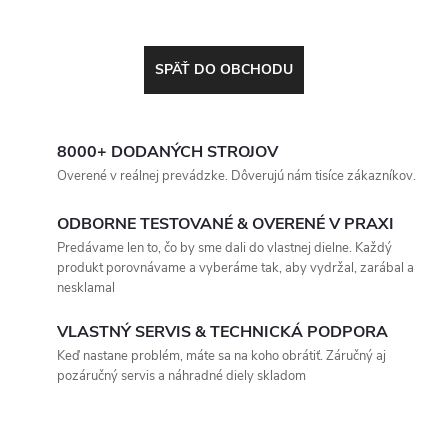
SPÄŤ DO OBCHODU
8000+ DODANÝCH STROJOV
Overené v reálnej prevádzke. Dôverujú nám tisíce zákazníkov.
ODBORNE TESTOVANÉ & OVERENÉ V PRAXI
Predávame len to, čo by sme dali do vlastnej dielne. Každý
produkt porovnávame a vyberáme tak, aby vydržal, zarábal a
nesklamal
VLASTNÝ SERVIS & TECHNICKÁ PODPORA
Keď nastane problém, máte sa na koho obrátiť. Záručný aj
pozáručný servis a náhradné diely skladom