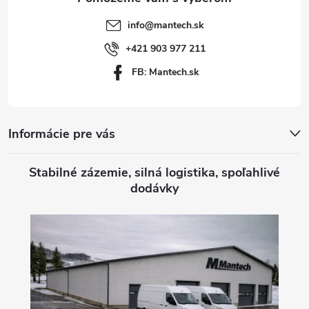
t
info
@
mantech.sk
i
+421 903 977 211
FB: Mantech.sk
e
Informácie pre vás
Stabilné zázemie, silná logistika, spoľahlivé
dodávky