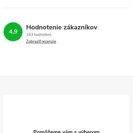
Hodnotenie zákazníkov
4,9
163 hodnotení
Zobraziť recenzie
Z
á
p
ä