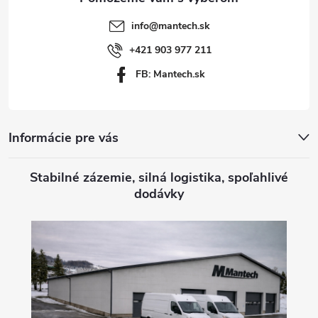
t
info
@
mantech.sk
i
+421 903 977 211
FB: Mantech.sk
e
Informácie pre vás
Stabilné zázemie, silná logistika, spoľahlivé
dodávky