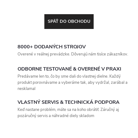
SPÄŤ DO OBCHODU
8000+ DODANÝCH STROJOV
Overené v reálnej prevádzke. Dôverujú nám tisíce zákazníkov.
ODBORNE TESTOVANÉ & OVERENÉ V PRAXI
Predávame len to, čo by sme dali do vlastnej dielne. Každý
produkt porovnávame a vyberáme tak, aby vydržal, zarábal a
nesklamal
VLASTNÝ SERVIS & TECHNICKÁ PODPORA
Keď nastane problém, máte sa na koho obrátiť. Záručný aj
pozáručný servis a náhradné diely skladom