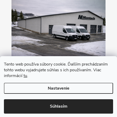
Tento web používa súbory cookie. Ďalším prechádzaním
tohto webu vyjadrujete súhlas s ich používaním. Viac
Nákup na leasing s 0% akontáciou
informácií
tu
.
Nastavenie
Copyright 2026
MANTECH
. Všetky práva vyhradené.
Upraviť nastavenie
cookies
Súhlasím
Vytvoril Shoptet