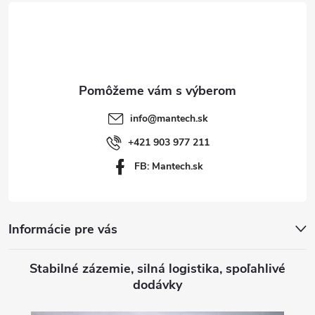
á
p
ä
t
info
@
mantech.sk
i
+421 903 977 211
FB: Mantech.sk
e
Informácie pre vás
Stabilné zázemie, silná logistika, spoľahlivé
dodávky