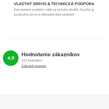
VLASTNÝ SERVIS & TECHNICKÁ PODPORA
Keď nastane problém, máte sa na koho obrátiť. Záručný aj
pozáručný servis a náhradné diely skladom
Hodnotenie zákazníkov
4,9
163 hodnotení
Zobraziť recenzie
Z