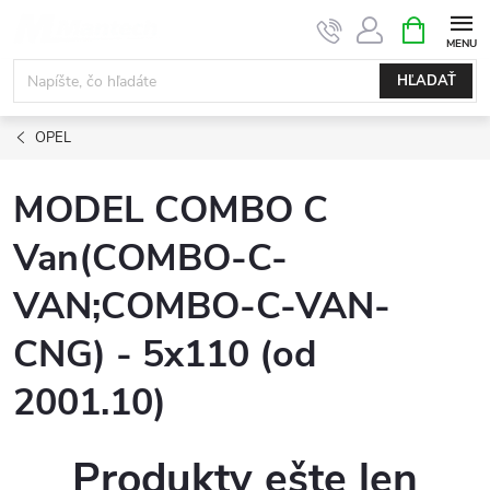
Prejsť
NÁKUPN
KOŠÍK
na
obsah
HĽADAŤ
OPEL
MODEL COMBO C
Van(COMBO-C-
VAN;COMBO-C-VAN-
CNG) - 5x110 (od
2001.10)
Produkty ešte len